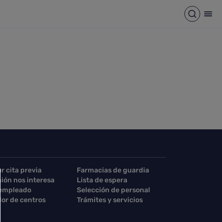
Abrir b
Abr
ar cita previa
Farmacias de guardia
nión nos interesa
Lista de espera
 empleado
Selección de personal
or de centros
Trámites y servicios