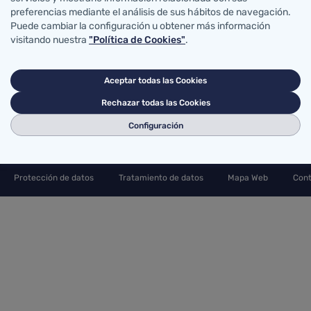
70
preferencias mediante el análisis de sus hábitos de navegación.
942202772
Puede cambiar la configuración u obtener más información
visitando nuestra
"Política de Cookies"
.
Aceptar todas las Cookies
Rechazar todas las Cookies
Configuración
Protección de datos
Tratamiento de datos
Mapa Web
Cont