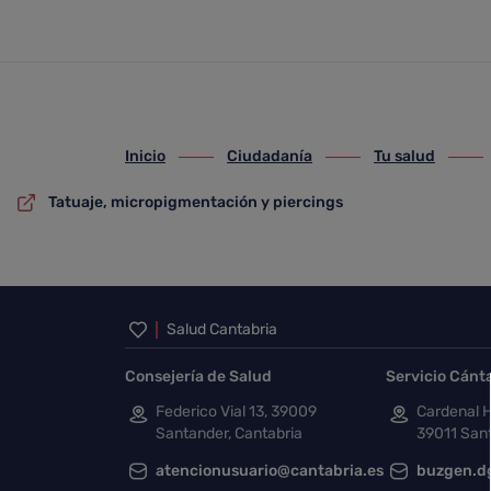
Tatuaje, micropigmentación y
Saltar al contenido principal
Inicio
Ciudadanía
Tu salud
ir-a inicio
ir-a Ciudadanía
ir-a Tu salud
ir-a T
Tatuaje, micropigmentación y piercings
Inicio del pie de página
Salud Cantabria
Consejería de Salud
Servicio Cánt
Federico Vial 13, 39009
Cardenal H
Santander, Cantabria
39011 Sant
atencionusuario@cantabria.es
buzgen.d