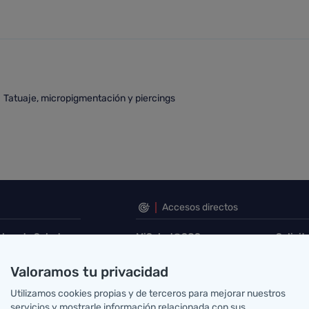
 piercings
Tatuaje, micropigmentación y piercings
atuaje, micropigmentación y piercings
Accesos directos
abro de Salud
MiSalud@SCS
Solicit
Voluntades previas
Su opi
errera Oria, S/N
Acceso correo SCS
Portal
Valoramos tu privacidad
ander, Cantabria
Mapa sanitario
Buscad
Utilizamos cookies propias y de terceros para mejorar nuestros
g@scsalud.es
servicios y mostrarle información relacionada con sus