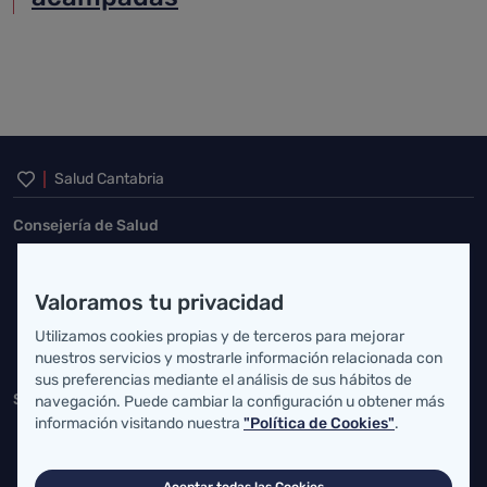
Inicio del pie de página
Salud Cantabria
Consejería de Salud
Federico Vial 13, 39009 Santander, Cantabria
Valoramos tu privacidad
atencionusuario@cantabria.es
Utilizamos cookies propias y de terceros para mejorar
942208130
942395562
nuestros servicios y mostrarle información relacionada con
sus preferencias mediante el análisis de sus hábitos de
Servicio Cántabro de Salud
navegación. Puede cambiar la configuración u obtener más
información visitando nuestra
"Política de Cookies"
.
Cardenal Herrera Oria, S/N 39011 Santander, Cantabria
buzgen.dg@scsalud.es
Aceptar todas las Cookies