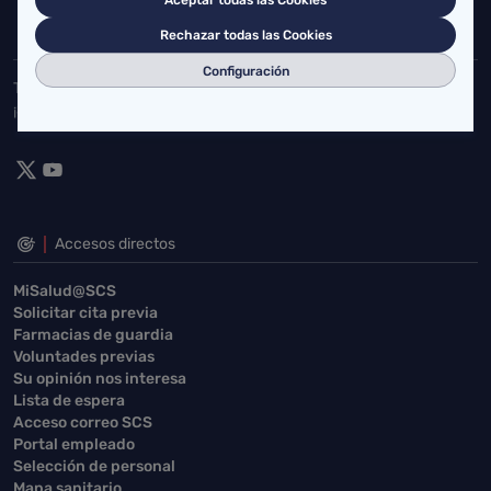
942202770
942202772
Rechazar todas las Cookies
Configuración
Toda la actualidad de Salud Cantabria en las redes sociales.
¡Síguenos!
Accesos directos
MiSalud@SCS
Solicitar cita previa
Farmacias de guardia
Voluntades previas
Su opinión nos interesa
Lista de espera
Acceso correo SCS
Portal empleado
Selección de personal
Mapa sanitario