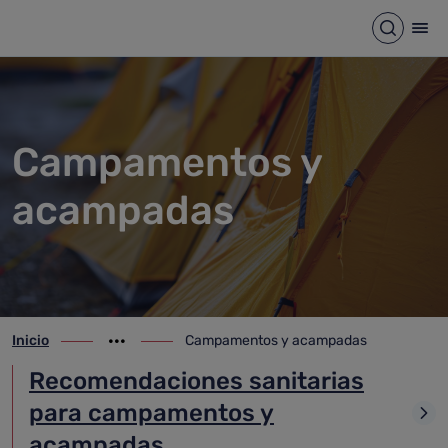
Campamentos y acampadas
Saltar al contenido principal
Abrir b
Abr
Campamentos y
acampadas
Inicio
Campamentos y acampadas
ir-a inicio
Mostrar opciones del camino de migas
ir-a Campamentos y acampadas
Recomendaciones sanitarias
para campamentos y
acampadas