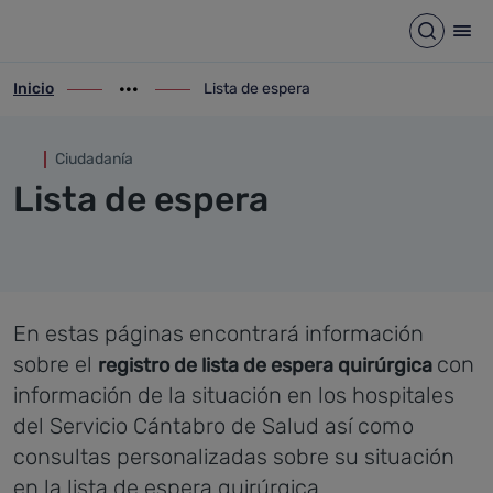
Lista de espera
Saltar al contenido principal
Abrir b
Abr
Inicio
Lista de espera
ir-a inicio
Mostrar opciones del camino de migas
ir-a Lista de espera
Ciudadanía
Lista de espera
En estas páginas encontrará información
sobre el
con
registro de lista de espera quirúrgica
información de la situación en los hospitales
del Servicio Cántabro de Salud así como
consultas personalizadas sobre su situación
en la lista de espera quirúrgica.