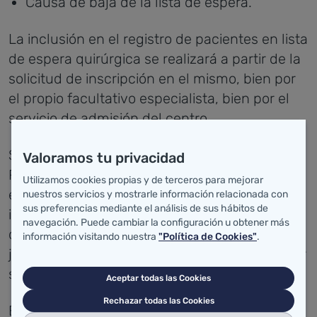
Causa de baja de la lista de espera.
La inclusión en el registro de pacientes en lista
de espera quirúrgica se realizará a partir de la
solicitud de inscripción en el mismo, bien por
el propio facultativo especialista, bien por el
servicio de admisión del centro.
Se establece como "fecha de entrada en el
Valoramos tu privacidad
Registro" o fecha de inclusión en lista de
Utilizamos cookies propias y de terceros para mejorar
espera, la fecha de prescripción de la
nuestros servicios y mostrarle información relacionada con
sus preferencias mediante el análisis de sus hábitos de
intervención por el médico especialista
navegación. Puede cambiar la configuración u obtener más
quirúrgico. El paciente podrá disponer de un
información visitando nuestra
"Política de Cookies"
.
justificante de la misma, con el fin de acreditar
su permanencia en lista de espera.
Aceptar todas las Cookies
Rechazar todas las Cookies
El tiempo de espera en el Registro de