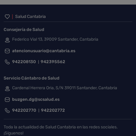
Inicio del pie de página
Salud Cantabria
Consejería de Salud
Federico Vial 13, 39009 Santander, Cantabria
atencionusuario@cantabria.es
942208130
942395562
Servicio Cántabro de Salud
Cardenal Herrera Oria, S/N 39011 Santander, Cantabria
buzgen.dg@scsalud.es
942202770
942202772
Toda la actualidad de Salud Cantabria en las redes sociales.
¡Síguenos!