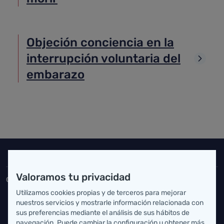
Objeción conciencia en la
interrupción voluntaria del
embarazo
Inicio del pie de página
Salud Cantabria
Valoramos tu privacidad
Consejería de Salud
Utilizamos cookies propias y de terceros para mejorar
Federico Vial 13, 39009 Santander, Cantabria
nuestros servicios y mostrarle información relacionada con
sus preferencias mediante el análisis de sus hábitos de
atencionusuario@cantabria.es
navegación. Puede cambiar la configuración u obtener más