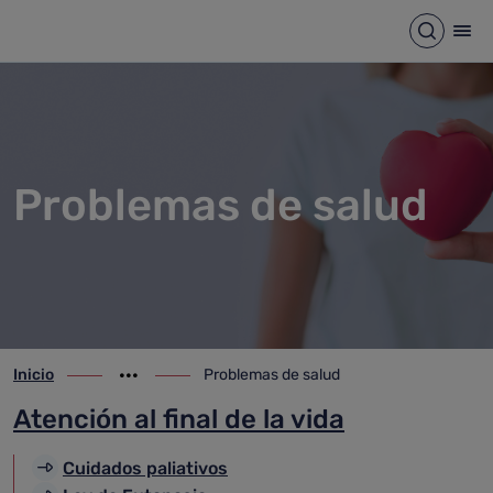
Problemas de salud
Saltar al contenido principal
Abrir b
Abr
Problemas de salud
Inicio
Problemas de salud
ir-a inicio
Mostrar opciones del camino de migas
ir-a Problemas de salud
Atención al final de la vida
Cuidados paliativos