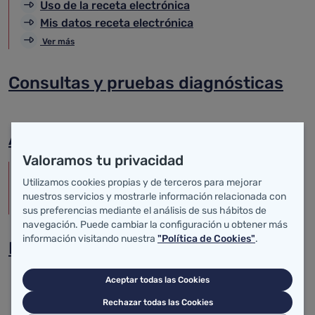
Uso de la receta electrónica
Mis datos receta electrónica
Ver más
Consultas y pruebas diagnósticas
Asistencia Sanitaria Transfronteriza
Valoramos tu privacidad
Ciudadanos asegurados en Cantabria
Utilizamos cookies propias y de terceros para mejorar
Ciudadano asegurado en otro estado de la UE
nuestros servicios y mostrarle información relacionada con
Punto de información
sus preferencias mediante el análisis de sus hábitos de
navegación. Puede cambiar la configuración u obtener más
información visitando nuestra
"Política de Cookies"
.
Incapacidad Temporal
Aceptar todas las Cookies
Rechazar todas las Cookies