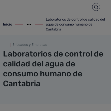
Laboratorios de control de 
Saltar al contenido principal
Abrir b
Abr
Laboratorios de control de calidad del
Inicio
agua de consumo humano de
ir-a inicio
Mostrar opciones del camino de migas
ir-a Laboratorios de control de calidad
Cantabria
Entidades y Empresas
Laboratorios de control de
calidad del agua de
consumo humano de
Cantabria