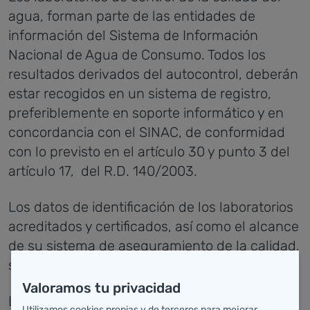
agua, forman parte de las entidades de
información del Sistema de Información
Nacional de Agua de Consumo. Todos los
resultados derivados del autocontrol, deberán
estar recogidos en un sistema de registro,
preferiblemente en soporte informático y en
concordancia con el SINAC, de conformidad
con lo previsto en el artículo 30 y punto 3 del
artículo 17, del R.D. 140/2003.
Los datos de identificación de los laboratorios
acreditados y certificados, así como el alcance
de su sistema de aseguramiento de la calidad,
serán de información pública.
Valoramos tu privacidad
La Dirección General de Salud Pública
Utilizamos cookies propias y de terceros para mejorar