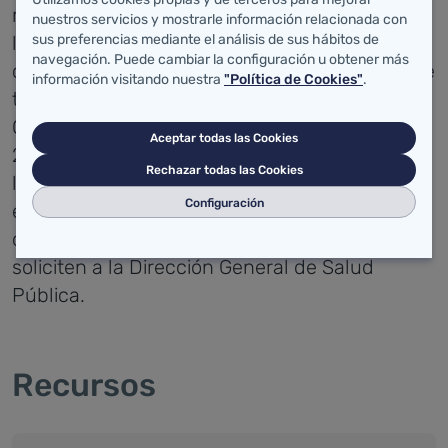
mantendrá actualizada una lista de los
nuestros servicios y mostrarle información relacionada con
laboratorios de control de calidad del agua de
sus preferencias mediante el análisis de sus hábitos de
navegación. Puede cambiar la configuración u obtener más
consumo humano, que estará a disposición de
información visitando nuestra
"Política de Cookies"
.
todos los interesados. Se publicó en el Boletín
Oficial de Cantabria, nº29 de 12 de febrero de
Aceptar todas las Cookies
2.004, un anuncio para que todos los
Rechazar todas las Cookies
laboratorios que cumplan con los requisitos
Configuración
establecidos en la normativa vigente que
deseen estar incluidos en dicha lista, lo
soliciten a la Dirección General de Salud
Pública.
Recursos