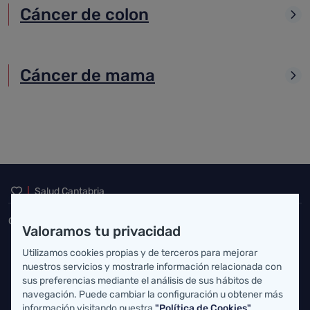
Cáncer de colon
Cáncer de mama
Inicio del pie de página
Salud Cantabria
Consejería de Salud
Valoramos tu privacidad
Federico Vial 13, 39009 Santander, Cantabria
Utilizamos cookies propias y de terceros para mejorar
nuestros servicios y mostrarle información relacionada con
atencionusuario@cantabria.es
sus preferencias mediante el análisis de sus hábitos de
navegación. Puede cambiar la configuración u obtener más
942208130
942395562
información visitando nuestra
"Política de Cookies"
.