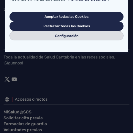
Servicio Cántabro de Salud
Aceptar todas las Cookies
Cardenal Herrera Oria, S/N 39011 Santander, Cantabria
Rechazar todas las Cookies
buzgen.dg@scsalud.es
Configuración
942202770
942202772
Toda la actualidad de Salud Cantabria en las redes sociales.
¡Síguenos!
Accesos directos
MiSalud@SCS
Solicitar cita previa
Farmacias de guardia
Voluntades previas