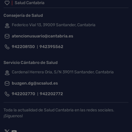
Inicio del pie de página
Salud Cantabria
Consejería de Salud
Federico Vial 13, 39009 Santander, Cantabria
atencionusuario@cantabria.es
942208130
942395562
Servicio Cántabro de Salud
Cardenal Herrera Oria, S/N 39011 Santander, Cantabria
buzgen.dg@scsalud.es
942202770
942202772
Toda la actualidad de Salud Cantabria en las redes sociales.
¡Síguenos!