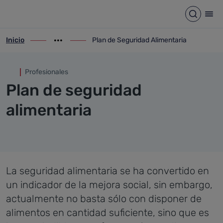
Plan de Seguridad Alimentari
Saltar al contenido principal
Abrir b
Abr
Inicio
Plan de Seguridad Alimentaria
ir-a inicio
Mostrar opciones del camino de migas
ir-a Plan de Seguridad Alimentaria
Profesionales
Plan de seguridad
alimentaria
La seguridad alimentaria se ha convertido en
un indicador de la mejora social, sin embargo,
actualmente no basta sólo con disponer de
alimentos en cantidad suficiente, sino que es