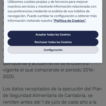
Utilizamos cookies propias y de terceros para mejorar
(PLANSAC) es el documento en el que se
nuestros servicios y mostrarle información relacionada con
describen los controles oficiales llevados a
sus preferencias mediante el análisis de sus hábitos de
cabo por la Dirección General de Salud
navegación. Puede cambiar la configuración u obtener más
información visitando nuestra
"Política de Cookies"
.
Pública, a través del Servicio de Seguridad
Alimentaria, a fin de garantizar el
Aceptar todas las Cookies
cumplimiento de la legislación a lo largo de la
cadena alimentaria, en las fases posteriores a
Rechazar todas las Cookies
la producción primaria hasta los puntos de
Configuración
venta al consumidor final. Se trata de un plan
quinquenal y actualmente se encuentra
vigente el que comprende el periodo 2016-
2020.
Los datos recopilados de la ejecución del Plan
de Seguridad Alimentaria de Cantabria, se
remiten antes del 1 de julio de cada año a la