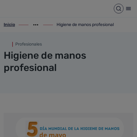
Higiene de manos profesiona
Saltar al contenido principal
Abrir b
Abr
Inicio
Higiene de manos profesional
ir-a inicio
Mostrar opciones del camino de migas
ir-a Higiene de manos profesional
Profesionales
Higiene de manos
profesional