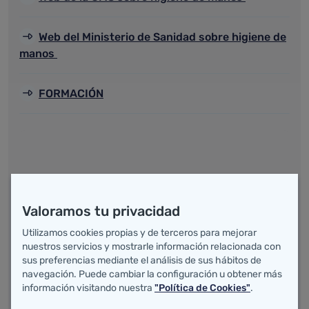
Web del Ministerio de Sanidad sobre higiene de
manos
FORMACIÓN
El poder de los Productos de Base Alcohólica
Valoramos tu privacidad
DESCARGAR PDF
Utilizamos cookies propias y de terceros para mejorar
nuestros servicios y mostrarle información relacionada con
El poder de salvar vidas en 5 momentos
sus preferencias mediante el análisis de sus hábitos de
DESCARGAR PDF
navegación. Puede cambiar la configuración u obtener más
información visitando nuestra
"Política de Cookies"
.