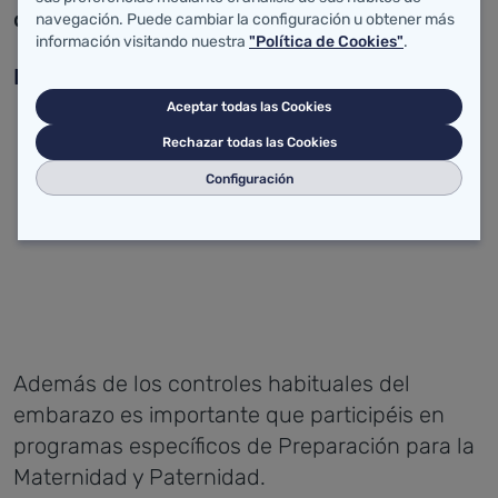
(Amniocentesis).
diagnóstica
navegación. Puede cambiar la configuración u obtener más
información visitando nuestra
"Política de Cookies"
.
Prepararse para la Maternidad y Paternidad
Aceptar todas las Cookies
Rechazar todas las Cookies
Configuración
Además de los controles habituales del
embarazo es importante que participéis en
programas específicos de Preparación para la
Maternidad y Paternidad.