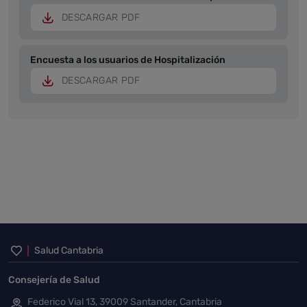
DESCARGAR PDF
Encuesta a los usuarios de Hospitalización
DESCARGAR PDF
Inicio del pie de página
Salud Cantabria
Consejería de Salud
Federico Vial 13, 39009 Santander, Cantabria