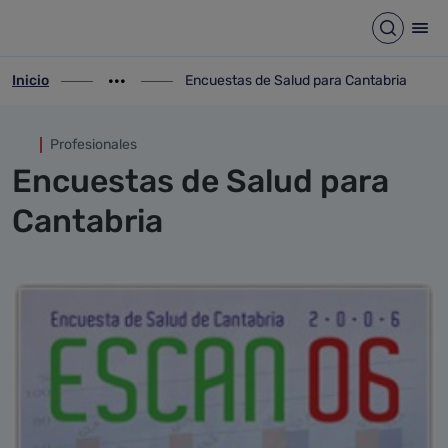
Encuestas de Salud para Can
Saltar al contenido principal
Abrir b
Abr
Inicio
Encuestas de Salud para Cantabria
ir-a inicio
Mostrar opciones del camino de migas
ir-a Encuestas de Salud para Cantabria
Profesionales
Encuestas de Salud para
Cantabria