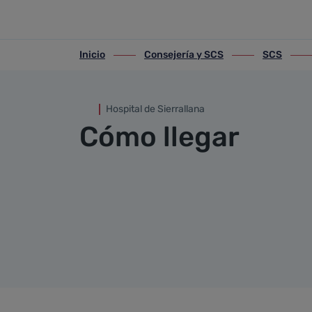
Cómo llegar
Saltar al contenido principal
Inicio
Consejería y SCS
SCS
ir-a inicio
ir-a Consejería y SCS
ir-a SCS
ir-a H
Hospital de Sierrallana
Cómo llegar