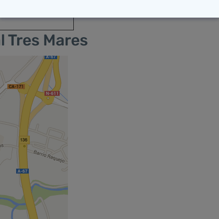
.php/estacion-
l Tres Mares