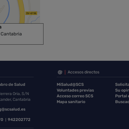
a
, Cantabria
Accesos directos
abro de Salud
MiSalud@SCS
Solicit
Voluntades previas
Su opi
errera Oria, S/N
Acceso correo SCS
Portal
ander, Cantabria
Mapa sanitario
Buscad
g@scsalud.es
70
942202772