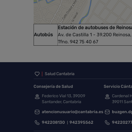
Estación de autobuses de Reinos
Autobús
Av. de Castilla 1 - 39.200 Reinosa
Tfno. 942 75 40 67
Inicio del pie de página
Salud Cantabria
Consejería de Salud
Servicio Cánt
Federico Vial 13, 39009
Cardenal H
Santander, Cantabria
39011 Sant
atencionusuario@cantabria.es
buzgen.d
942208130
942395562
9422027