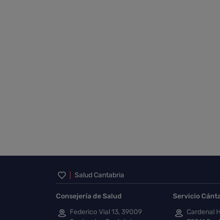
Inicio del pie de página
Salud Cantabria
Consejería de Salud
Servicio Cánt
Federico Vial 13, 39009
Cardenal H