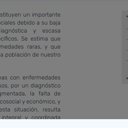
stituyen un importante
ociales debido a su baja
diagnóstica y escasa
ecíficos. Se estima que
rmedades raras, y que
a población de nuestro
onas con enfermedades
sos, por un diagnóstico
agmentada, la falta de
icosocial y económico, y
esta situación, resulta
 integral y coordinada
y servicios sociales de