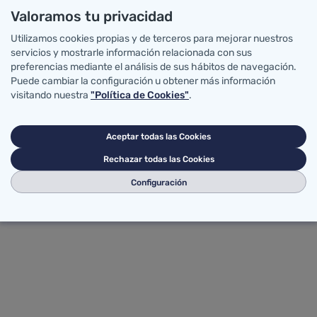
os sectores clave, como
Valoramos tu privacidad
sociativo.
Utilizamos cookies propias y de terceros para mejorar nuestros
servicios y mostrarle información relacionada con sus
preferencias mediante el análisis de sus hábitos de navegación.
rramienta estratégica
Puede cambiar la configuración u obtener más información
esidades, avanzar en
visitando nuestra
"Política de Cookies"
.
rar la calidad de vida de
ras y sus familias en
Aceptar todas las Cookies
Rechazar todas las Cookies
Configuración