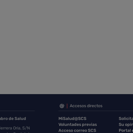
Accesos directos
abro de Salud
MiSalud@SCS
Solicit
Voluntades previas
Su opi
errera Oria, S/N
Acceso correo SCS
Portal