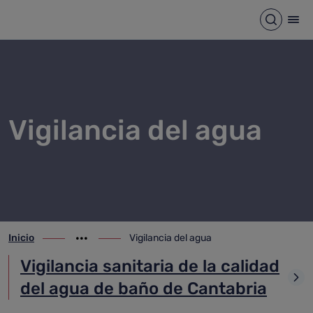
Vigilancia del agua
Saltar al contenido principal
Abrir b
Abr
Vigilancia del agua
Inicio
Vigilancia del agua
ir-a inicio
Mostrar opciones del camino de migas
ir-a Vigilancia del agua
Vigilancia sanitaria de la calidad
del agua de baño de Cantabria