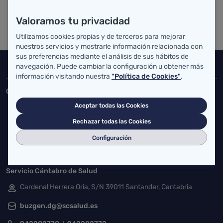
Valoramos tu privacidad
Utilizamos cookies propias y de terceros para mejorar
nuestros servicios y mostrarle información relacionada con
sus preferencias mediante el análisis de sus hábitos de
navegación. Puede cambiar la configuración u obtener más
Inicio del pie de página
Salud Cantabria
información visitando nuestra
"Política de Cookies"
.
Consejería de Salud
Aceptar todas las Cookies
Federico Vial 13, 39009 Santander, Cantabria
Rechazar todas las Cookies
atencionusuario@cantabria.es
Configuración
942208130
942395562
Servicio Cántabro de Salud
Cardenal Herrera Oria, S/N 39011 Santander, Cantabria
buzgen.dg@scsalud.es