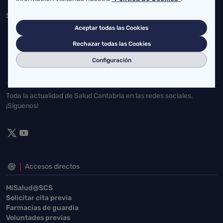
Servicio Cántabro de Salud
Aceptar todas las Cookies
Cardenal Herrera Oria, S/N 39011 Santander, Cantabria
Rechazar todas las Cookies
buzgen.dg@scsalud.es
Configuración
942202770
942202772
Toda la actualidad de Salud Cantabria en las redes sociales.
¡Síguenos!
Accesos directos
MiSalud@SCS
Solicitar cita previa
Farmacias de guardia
Voluntades previas