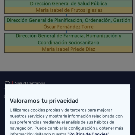
Inicio del pie de página
Salud Cantabria
Consejería de Salud
Valoramos tu privacidad
Federico Vial 13, 39009 Santander, Cantabria
Utilizamos cookies propias y de terceros para mejorar
nuestros servicios y mostrarle información relacionada con
atencionusuario@cantabria.es
sus preferencias mediante el análisis de sus hábitos de
navegación. Puede cambiar la configuración u obtener más
942208130
942395562
información visitando nuestra
"Política de Cookies"
.