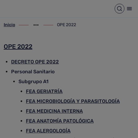
OPE 2022
Saltar al contenido principal
Abrir b
Abr
Inicio
OPE 2022
ir-a inicio
Mostrar opciones del camino de migas
ir-a OPE 2022
OPE 2022
DECRETO OPE 2022
Personal Sanitario
Subgrupo A1
FEA GERIATRÍA
FEA MICROBIOLOGÍA Y PARASITOLOGÍA
FEA MEDICINA INTERNA
FEA ANATOMÍA PATOLÓGICA
FEA ALERGOLOGÍA