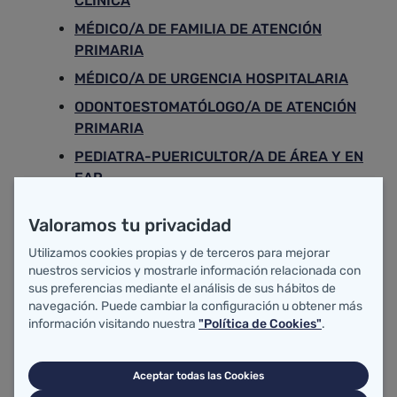
CLÍNICA
MÉDICO/A DE FAMILIA DE ATENCIÓN
PRIMARIA
MÉDICO/A DE URGENCIA HOSPITALARIA
ODONTOESTOMATÓLOGO/A DE ATENCIÓN
PRIMARIA
PEDIATRA-PUERICULTOR/A DE ÁREA Y EN
EAP
PSICÓLOGO/A CLÍNICO
Valoramos tu privacidad
Subgrupo A2
Utilizamos cookies propias y de terceros para mejorar
Enfermero/a de Salud Mental
nuestros servicios y mostrarle información relacionada con
sus preferencias mediante el análisis de sus hábitos de
Enfermero/a
navegación. Puede cambiar la configuración u obtener más
Personal de Gestión y Servicios
información visitando nuestra
"Política de Cookies"
.
Subgrupo C2
GRUPO AUXILIAR DE LA FUNCIÓN
Aceptar todas las Cookies