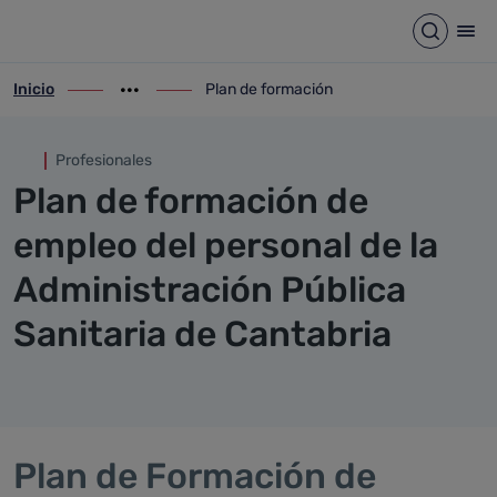
Plan de formación
Saltar al contenido principal
Abrir b
Abr
Inicio
Plan de formación
ir-a inicio
Mostrar opciones del camino de migas
ir-a Plan de formación
Profesionales
Plan de formación de
empleo del personal de la
Administración Pública
Sanitaria de Cantabria
Plan de Formación de