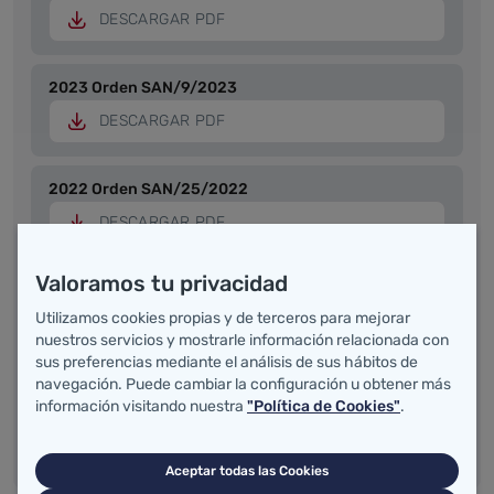
DESCARGAR PDF
2023 Orden SAN/9/2023
DESCARGAR PDF
2022 Orden SAN/25/2022
DESCARGAR PDF
Valoramos tu privacidad
2021 Orden SAN/26/2021
Utilizamos cookies propias y de terceros para mejorar
DESCARGAR PDF
nuestros servicios y mostrarle información relacionada con
sus preferencias mediante el análisis de sus hábitos de
navegación. Puede cambiar la configuración u obtener más
2020 Orden SAN/36/2020
información visitando nuestra
"Política de Cookies"
.
DESCARGAR PDF
Aceptar todas las Cookies