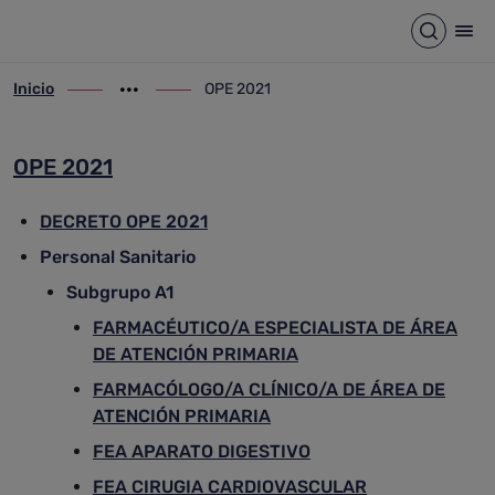
OPE 2021
Saltar al contenido principal
Abrir b
Abr
Inicio
OPE 2021
ir-a inicio
Mostrar opciones del camino de migas
ir-a OPE 2021
OPE 2021
DECRETO OPE 2021
Personal Sanitario
Subgrupo A1
FARMACÉUTICO/A ESPECIALISTA DE ÁREA
DE ATENCIÓN PRIMARIA
FARMACÓLOGO/A CLÍNICO/A DE ÁREA DE
ATENCIÓN PRIMARIA
FEA APARATO DIGESTIVO
FEA CIRUGIA CARDIOVASCULAR