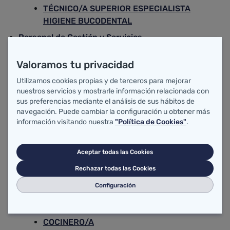
TÉCNICO/A SUPERIOR ESPECIALISTA
HIGIENE BUCODENTAL
Personal de Gestión y Servicios
Subgrupo A1
Valoramos tu privacidad
TÉCNICO/A SUPERIOR SISTEMAS Y
Utilizamos cookies propias y de terceros para mejorar
TECNOLOGÍAS DE LA INFORMACIÓN
nuestros servicios y mostrarle información relacionada con
TÉCNICO/A TITULADO SUPERIOR BIOLÓGO/A
sus preferencias mediante el análisis de sus hábitos de
navegación. Puede cambiar la configuración u obtener más
Subgrupo A2
información visitando nuestra
"Política de Cookies"
.
INGIENIERO/A TÉCNICO/A
TÉCNICO/A GESTIÓN SISTEMAS Y
Aceptar todas las Cookies
TECNOLOGÍAS DE LA INFORMACIÓN
Rechazar todas las Cookies
TÉCNICO/A EN PREVENCIÓN DE RIESGOS
Configuración
LABORALES NIVEL SUPERIOR
Subgrupo C1
COCINERO/A