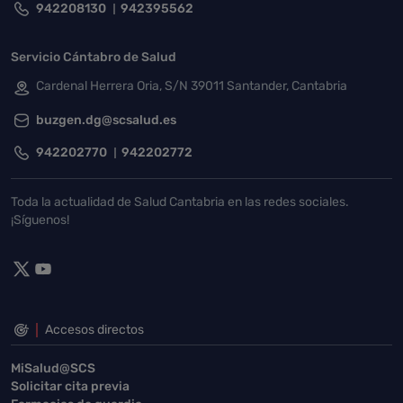
942208130
942395562
Servicio Cántabro de Salud
Cardenal Herrera Oria, S/N 39011 Santander, Cantabria
buzgen.dg@scsalud.es
942202770
942202772
Toda la actualidad de Salud Cantabria en las redes sociales.
¡Síguenos!
Accesos directos
MiSalud@SCS
Solicitar cita previa