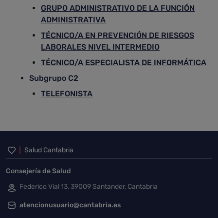
GRUPO ADMINISTRATIVO DE LA FUNCIÓN
ADMINISTRATIVA
TÉCNICO/A EN PREVENCIÓN DE RIESGOS
LABORALES NIVEL INTERMEDIO
TÉCNICO/A ESPECIALISTA DE INFORMÁTICA
Subgrupo C2
TELEFONISTA
Inicio del pie de página
Salud Cantabria
Consejería de Salud
Federico Vial 13, 39009 Santander, Cantabria
atencionusuario@cantabria.es