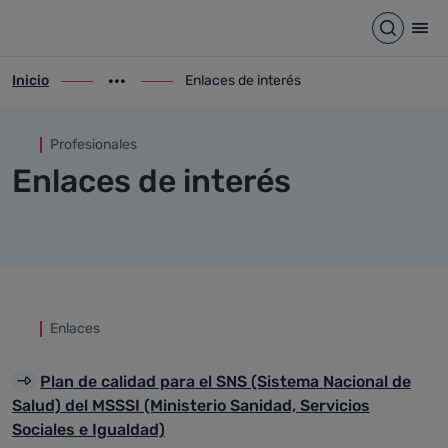
Enlaces de interés
Saltar al contenido principal
Abrir b
Abr
Inicio
Enlaces de interés
ir-a inicio
Mostrar opciones del camino de migas
ir-a Enlaces de interés
Profesionales
Enlaces de interés
Enlaces
Plan de calidad para el SNS (Sistema Nacional de
Salud) del MSSSI (Ministerio Sanidad, Servicios
Sociales e Igualdad)