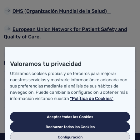
OMS (Organización Mundial de la Salud)
European Union Network for Patient Safety and
Quality of Care.
The Joint Comission of Acreditation of Healthcare
Organisations.
Valoramos tu privacidad
Utilizamos cookies propias y de terceros para mejorar
nuestros servicios y mostrarle información relacionada con
National Patient Safety Agency
sus preferencias mediante el análisis de sus hábitos de
navegación. Puede cambiar la configuración u obtener más
AHRQ (Agency for Healthcare Research & Quality )
información visitando nuestra
"Política de Cookies"
.
Aceptar todas las Cookies
Rechazar todas las Cookies
Configuración