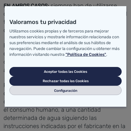
siempre han de utilizarse
EN AMBOS CASOS:
depósitos* porque es imprescindible realizar el
Valoramos tu privacidad
tratamiento de potabilización mínimo, que
consiste en una desinfección.
Utilizamos cookies propias y de terceros para mejorar
nuestros servicios y mostrarle información relacionada con
sus preferencias mediante el análisis de sus hábitos de
El responsable ha de observar las
navegación. Puede cambiar la configuración u obtener más
características organolépticas del agua: olor,
información visitando nuestra
"Política de Cookies"
.
color, sabor, turbidez, antes de recoger el
agua en el depósito, y registrarlo.
Aceptar todas las Cookies
Rechazar todas las Cookies
Para la desinfección del agua se añadirá el
Configuración
desinfectante, en cuya etiqueta debe constar
que es apto para la desinfección de agua para
el consumo humano, a una cantidad
determinada de agua siguiendo las
instrucciones indicadas por el fabricante en la