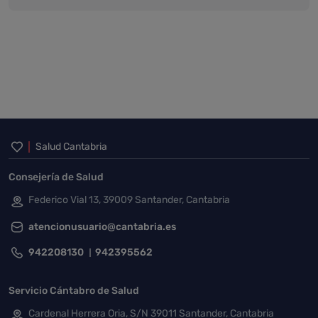
Inicio del pie de página
Salud Cantabria
Consejería de Salud
Federico Vial 13, 39009 Santander, Cantabria
atencionusuario@cantabria.es
942208130
942395562
Servicio Cántabro de Salud
Cardenal Herrera Oria, S/N 39011 Santander, Cantabria