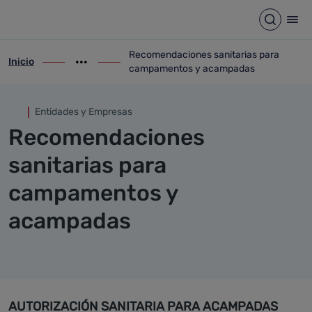
Recomendaciones sanitarias
Saltar al contenido principal
Abrir b
Abr
Recomendaciones sanitarias para
Inicio
ir-a inicio
Mostrar opciones del camino de migas
ir-a Recomendaciones sanitarias para 
campamentos y acampadas
Entidades y Empresas
Recomendaciones
sanitarias para
campamentos y
acampadas
AUTORIZACIÓN SANITARIA PARA ACAMPADAS