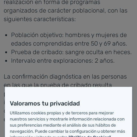
realización en forma de programas
organizados de carácter poblacional, con las
siguientes características:
Población objetivo: hombres y mujeres de
edades comprendidas entre 50 y 69 años.
Prueba de cribado: sangre oculta en heces.
Intervalo entre exploraciones: 2 años.
La confirmación diagnóstica en las personas
en las que la prueba de cribado resulta
positiva se hace mediante colonoscopia. La
información y la preparación para esta prueba
Valoramos tu privacidad
corre a cargo del médico de Atención Primaria
Utilizamos cookies propias y de terceros para mejorar
en el centro de salud.
nuestros servicios y mostrarle información relacionada con
sus preferencias mediante el análisis de sus hábitos de
navegación. Puede cambiar la configuración u obtener más