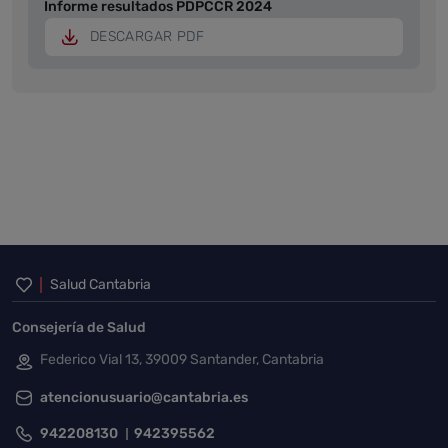
Informe resultados PDPCCR 2024
DESCARGAR PDF
Inicio del pie de página
Salud Cantabria
Consejería de Salud
Federico Vial 13, 39009 Santander, Cantabria
atencionusuario@cantabria.es
942208130
942395562