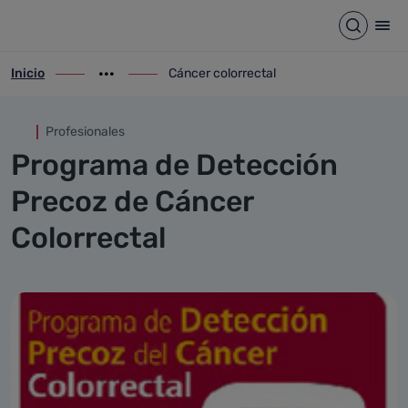
Cáncer colorrectal
Saltar al contenido principal
Abrir b
Abr
Inicio
Cáncer colorrectal
ir-a inicio
Mostrar opciones del camino de migas
ir-a Cáncer colorrectal
Profesionales
Programa de Detección
Precoz de Cáncer
Colorrectal