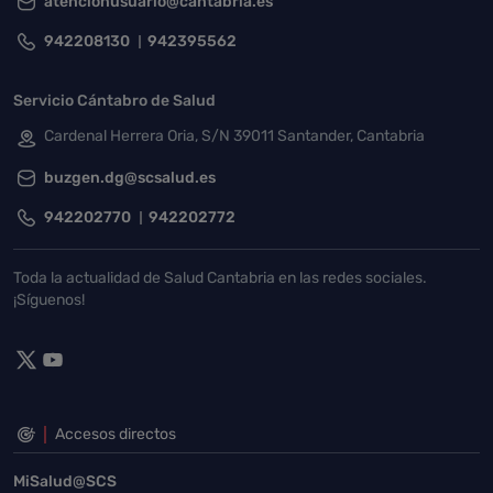
atencionusuario@cantabria.es
942208130
942395562
Servicio Cántabro de Salud
Cardenal Herrera Oria, S/N 39011 Santander, Cantabria
buzgen.dg@scsalud.es
942202770
942202772
Toda la actualidad de Salud Cantabria en las redes sociales.
¡Síguenos!
Accesos directos
MiSalud@SCS