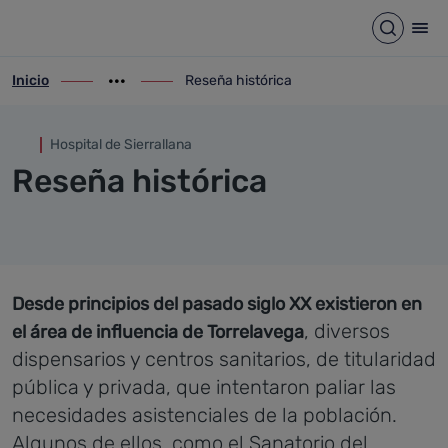
Reseña histórica
Saltar al contenido principal
Abrir b
Abr
Inicio
Reseña histórica
ir-a inicio
Mostrar opciones del camino de migas
ir-a Reseña histórica
Hospital de Sierrallana
Reseña histórica
Desde principios del pasado siglo XX existieron en
, diversos
el área de influencia de Torrelavega
dispensarios y centros sanitarios, de titularidad
pública y privada, que intentaron paliar las
necesidades asistenciales de la población.
Algunos de ellos, como el Sanatorio del