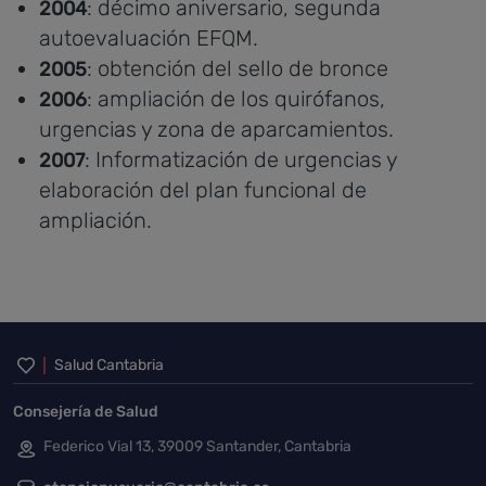
: décimo aniversario, segunda
2004
autoevaluación EFQM.
: obtención del sello de bronce
2005
: ampliación de los quirófanos,
2006
urgencias y zona de aparcamientos.
: Informatización de urgencias y
2007
elaboración del plan funcional de
ampliación.
Inicio del pie de página
Salud Cantabria
Consejería de Salud
Federico Vial 13, 39009 Santander, Cantabria