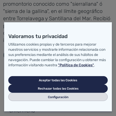
promontorio conocido como "sierrallana" ó
"sierra de la gallina", en el límite geográfico
entre Torrelavega y Santillana del Mar. Recibió
por "uso" el nombre de Hospital Sierrallana ya
que nunca hubo un acto oficial de
Valoramos tu privacidad
inauguración del mismo.
Utilizamos cookies propias y de terceros para mejorar
nuestros servicios y mostrarle información relacionada con
Cronología del hospital
sus preferencias mediante el análisis de sus hábitos de
navegación. Puede cambiar la configuración u obtener más
información visitando nuestra
"Política de Cookies"
.
: obras, maquetas...
<1994
: inauguración
1994
Aceptar todas las Cookies
: visita del presidente de la comunidad
2002
autónoma de Cantabria y primera
Rechazar todas las Cookies
autoevaluación EFQM.
Configuración
: informatización de unidades de
2003
enfermería