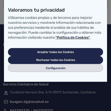
DESCARGAR PDF
Valoramos tu privacidad
Utilizamos cookies propias y de terceros para mejorar
nuestros servicios y mostrarle información relacionada con
sus preferencias mediante el análisis de sus hábitos de
Inicio del pie de página
navegación. Puede cambiar la configuración u obtener más
Salud Cantabria
información visitando nuestra
"Política de Cookies"
.
Consejería de Salud
Aceptar todas las Cookies
Federico Vial 13, 39009 Santander, Cantabria
Rechazar todas las Cookies
atencionusuario@cantabria.es
Configuración
942208130
942395562
Servicio Cántabro de Salud
Cardenal Herrera Oria, S/N 39011 Santander, Cantabria
buzgen.dg@scsalud.es
942202770
942202772