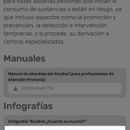
para todas aquellas personas que inician el
consumo de sustancias o están en riesgo, ya
que incluye aspectos como la promoción y
prevención, la detección e intervención
tempranas, y si procede, su derivación a
centros especializados.
Manuales
Manual de abordaje del Alcohol (para profesionales de
Atención Primaria)
DESCARGAR PDF
Infografías
Infografía "Alcohol ¿Cuanto es mucho?"