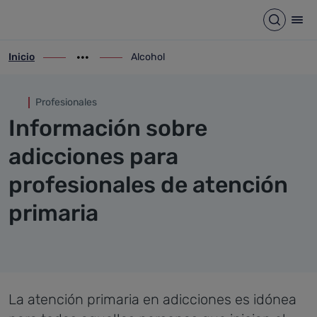
Alcohol
Saltar al contenido principal
Abrir b
Abr
Inicio
Alcohol
ir-a inicio
Mostrar opciones del camino de migas
ir-a Alcohol
Profesionales
Información sobre
adicciones para
profesionales de atención
primaria
La atención primaria en adicciones es idónea