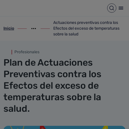
Actuaciones preventivas cont
Saltar al contenido principal
Abrir b
Abr
Actuaciones preventivas contra los
Inicio
Efectos del exceso de temperaturas
ir-a inicio
Mostrar opciones del camino de migas
ir-a Actuaciones preventivas contra los 
sobre la salud
Profesionales
Plan de Actuaciones
Preventivas contra los
Efectos del exceso de
temperaturas sobre la
salud.