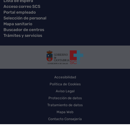
Lista de espera
Acceso correo SCS
Portal empleado
Selección de personal
Mapa sanitario
Buscador de centros
Trámites y servicios
Accesibilidad
Política de Cookies
Aviso Legal
Protección de datos
Tratamiento de datos
Mapa Web
Contacto Consejería
Contacto SCS