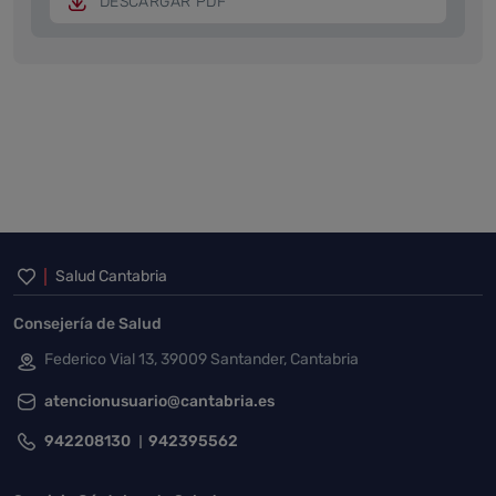
DESCARGAR PDF
Inicio del pie de página
Salud Cantabria
Consejería de Salud
Federico Vial 13, 39009 Santander, Cantabria
atencionusuario@cantabria.es
942208130
942395562