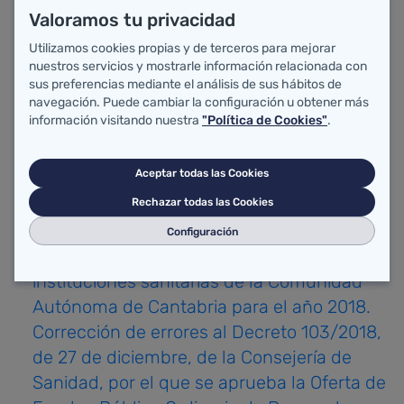
Servicios de Urgencias de Atención
Valoramos tu privacidad
Especializada en el ámbito del Servicio
Utilizamos cookies propias y de terceros para mejorar
Cántabro de Salud.
nuestros servicios y mostrarle información relacionada con
Acuerdo sobre condiciones de trabajo del
sus preferencias mediante el análisis de sus hábitos de
personal de los Servicios de Urgencia de
navegación. Puede cambiar la configuración u obtener más
información visitando nuestra
"Política de Cookies"
.
Atención Primaria y del Servicio de
Emergencias 061 del Servicio Cántabro de
Aceptar todas las Cookies
Salud.
Decreto 103/2018, de 27 de diciembre, por
Rechazar todas las Cookies
el que se aprueba la Oferta de Empleo
Configuración
Público Ordinaria de personal estatutario de
instituciones sanitarias de la Comunidad
Autónoma de Cantabria para el año 2018.
Corrección de errores al Decreto 103/2018,
de 27 de diciembre, de la Consejería de
Sanidad, por el que se aprueba la Oferta de