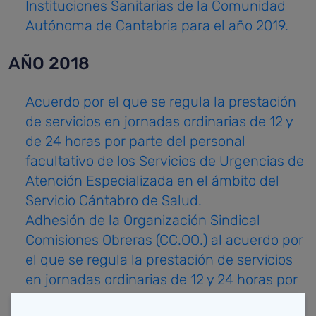
Instituciones Sanitarias de la Comunidad
Autónoma de Cantabria para el año 2019.
AÑO 2018
Acuerdo por el que se regula la prestación
de servicios en jornadas ordinarias de 12 y
de 24 horas por parte del personal
facultativo de los Servicios de Urgencias de
Atención Especializada en el ámbito del
Servicio Cántabro de Salud.
Adhesión de la Organización Sindical
Comisiones Obreras (CC.OO.) al acuerdo por
el que se regula la prestación de servicios
en jornadas ordinarias de 12 y 24 horas por
parte del personal facultativo de los