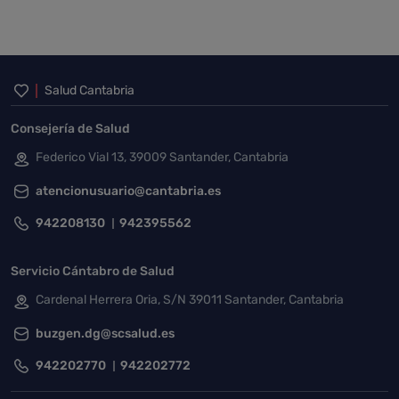
Inicio del pie de página
Salud Cantabria
Consejería de Salud
Federico Vial 13, 39009 Santander, Cantabria
atencionusuario@cantabria.es
942208130
942395562
Servicio Cántabro de Salud
Cardenal Herrera Oria, S/N 39011 Santander, Cantabria
buzgen.dg@scsalud.es
942202770
942202772