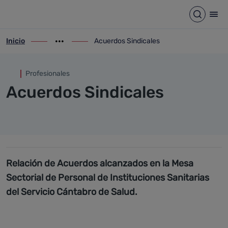
Acuerdos Sindicales
Saltar al contenido principal
Abrir b
Abr
Inicio
Acuerdos Sindicales
ir-a inicio
Mostrar opciones del camino de migas
ir-a Acuerdos Sindicales
Profesionales
Acuerdos Sindicales
Relación de Acuerdos alcanzados en la Mesa
Sectorial de Personal de Instituciones Sanitarias
del Servicio Cántabro de Salud.