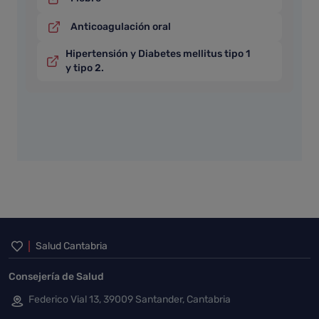
Anticoagulación oral
Hipertensión y Diabetes mellitus tipo 1
y tipo 2.
Inicio del pie de página
Salud Cantabria
Consejería de Salud
Federico Vial 13, 39009 Santander, Cantabria