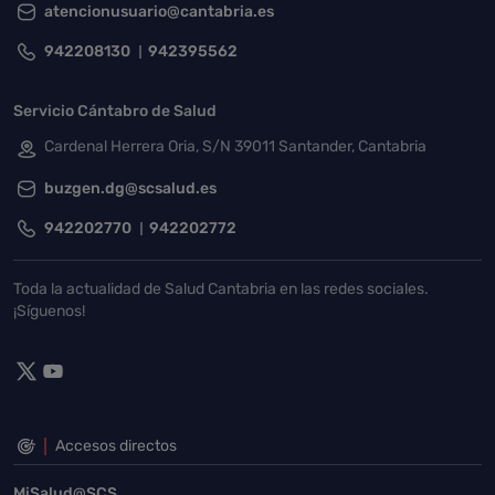
atencionusuario@cantabria.es
942208130
942395562
Servicio Cántabro de Salud
Cardenal Herrera Oria, S/N 39011 Santander, Cantabria
buzgen.dg@scsalud.es
942202770
942202772
Toda la actualidad de Salud Cantabria en las redes sociales.
¡Síguenos!
Accesos directos
MiSalud@SCS