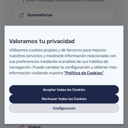
Guías validadas y autorizadas en Cantabria
Quemaduras
Deshabituación tabáquica
Valoramos tu privacidad
Ostomías
Utilizamos cookies propias y de terceros para mejorar
Heridas
nuestros servicios y mostrarle información relacionada con
sus preferencias mediante el análisis de sus hábitos de
navegación. Puede cambiar la configuración u obtener más
información visitando nuestra
"Política de Cookies"
.
Guías validadas aún no autorizadas en
Cantabria
Aceptar todas las Cookies
Infección de tracto urinario inferior no
Rechazar todas las Cookies
complicada en mujeres adultas
Configuración
Anestésicos locales
Fiebre