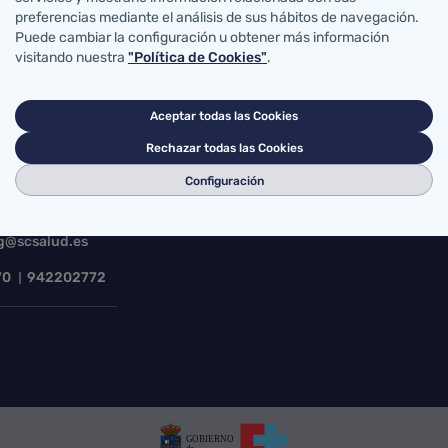
preferencias mediante el análisis de sus hábitos de navegación.
Puede cambiar la configuración u obtener más información
visitando nuestra
"Política de Cookies"
.
Accesos directos
Aceptar todas las Cookies
Rechazar todas las Cookies
abro de Salud
MiSalud@SCS
Solicit
Voluntades previas
Su opi
Configuración
errera Oria, S/N
Acceso correo SCS
Portal
ander, Cantabria
Mapa sanitario
Buscad
g@scsalud.es
70
942202772