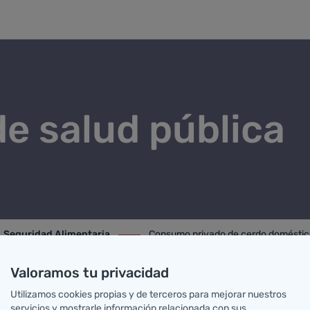
oméstico
de salud pública
Seguridad Alimentaria
Consumo privado de cerdo doméstic
eguridad Alimentaria
ir-a Consumo privado de cerdo domést
cerdo doméstico
Carne de caza 
Valoramos tu privacidad
Utilizamos cookies propias y de terceros para mejorar nuestros
servicios y mostrarle información relacionada con sus