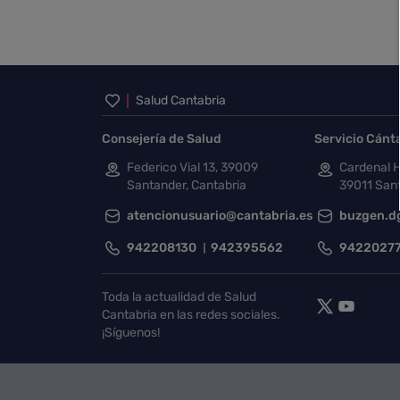
Inicio del pie de página
Salud Cantabria
Consejería de Salud
Servicio Cánt
Federico Vial 13, 39009
Cardenal H
Santander, Cantabria
39011 Sant
atencionusuario@cantabria.es
buzgen.d
942208130
942395562
9422027
Toda la actualidad de Salud
Cantabria en las redes sociales.
¡Síguenos!