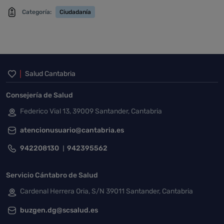
Categoría:
Ciudadanía
Inicio del pie de página
Salud Cantabria
Consejería de Salud
Federico Vial 13, 39009 Santander, Cantabria
atencionusuario@cantabria.es
942208130
942395562
Servicio Cántabro de Salud
Cardenal Herrera Oria, S/N 39011 Santander, Cantabria
buzgen.dg@scsalud.es