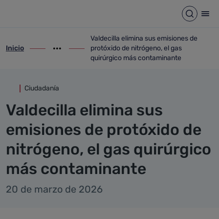
Detalle noticia
Saltar al contenido principal
Abrir b
Abr
Valdecilla elimina sus emisiones de
Inicio
protóxido de nitrógeno, el gas
ir-a inicio
Mostrar opciones del camino de migas
ir-a Valdecilla elimina sus emisiones de
quirúrgico más contaminante
Ciudadanía
Valdecilla elimina sus
emisiones de protóxido de
nitrógeno, el gas quirúrgico
más contaminante
20 de marzo de 2026