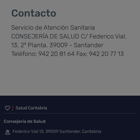
Contacto
Servicio de Atención Sanitaria
CONSEJERÍA DE SALUD
C/ Federico Vial,
13, 2º Planta.
39009 - Santander
Teléfono: 942 20 81 64
Fax: 942 20 77 13
Inicio del pie de página
Salud Cantabria
Consejería de Salud
Federico Vial 13, 39009 Santander, Cantabria