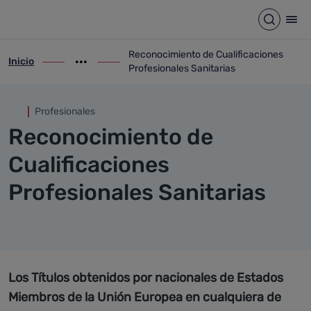
Reconocimiento de Cualificac
Saltar al contenido principal
Abrir b
Abr
Reconocimiento de Cualificaciones
Inicio
ir-a inicio
Mostrar opciones del camino de migas
ir-a Reconocimiento de Cualificaciones P
Profesionales Sanitarias
Profesionales
Reconocimiento de
Cualificaciones
Profesionales Sanitarias
Los Títulos obtenidos por nacionales de Estados
Miembros de la Unión Europea en cualquiera de