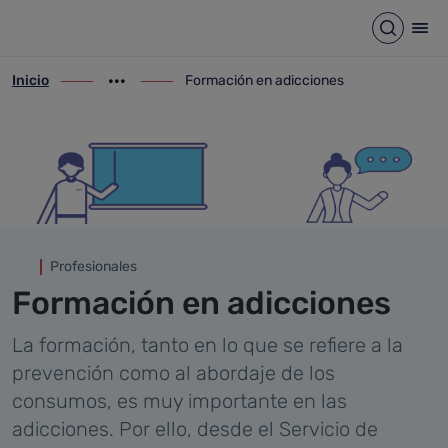
Formación en adicciones
Saltar al contenido principal
Abrir b
Abr
Inicio
Formación en adicciones
ir-a inicio
Mostrar opciones del camino de migas
ir-a Formación en adicciones
Profesionales
Formación en adicciones
La formación, tanto en lo que se refiere a la
prevención como al abordaje de los
consumos, es muy importante en las
adicciones. Por ello, desde el Servicio de