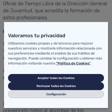
Oficial de Tiempo Libre de la Dirección General
de Juventud, que acredita la formación de
estos profesionales.
¡NOVEDAD! (plazo cerrado)
Valoramos tu privacidad
Inscripciones abiertas para el curso: Pasa la
Utilizamos cookies propias y de terceros para mejorar
nuestros servicios y mostrarle información relacionada con
vida. La prevención selectiva de los consumos
sus preferencias mediante el análisis de sus hábitos de
del cannabis.
navegación. Puede cambiar la configuración u obtener más
información visitando nuestra
"Política de Cookies"
.
El plazo para
inscribirse
es del
8 al 30 de
.
septiembre de 2025 a las 10:00 h
Aceptar todas las Cookies
Rechazar todas las Cookies
Configuración
La formación, tanto en lo que se refiere a la
prevención como al abordaje de los