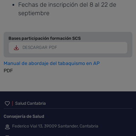
Fechas de inscripción del 8 al 22 de
septiembre
Bases participación formación SCS
DESCARGAR PDF
Manual de abordaje del tabaquismo en AP
PDF
Inicio del pie de página
Salud Cantabria
Consejería de Salud
Federico Vial 13, 39009 Santander, Cantabria