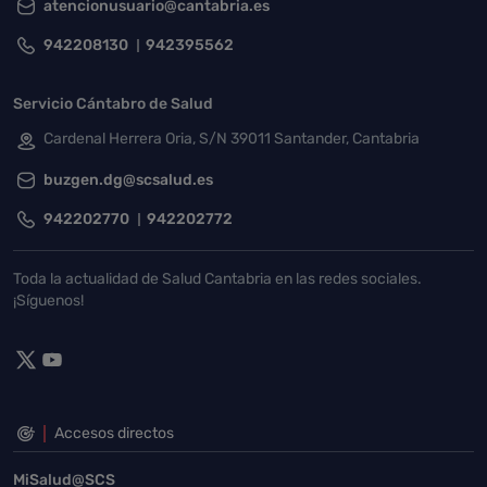
atencionusuario@cantabria.es
942208130
942395562
Servicio Cántabro de Salud
Cardenal Herrera Oria, S/N 39011 Santander, Cantabria
buzgen.dg@scsalud.es
942202770
942202772
Toda la actualidad de Salud Cantabria en las redes sociales.
¡Síguenos!
Accesos directos
MiSalud@SCS