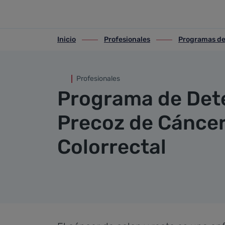
Cáncer colorrectal
Saltar al contenido principal
Inicio
Profesionales
Programas de
ir-a inicio
ir-a Profesionales
ir-a Programas de s
Profesionales
Programa de Det
Precoz de Cánce
Colorrectal