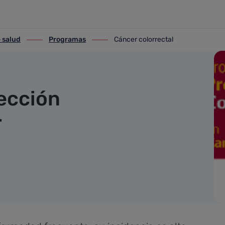
 salud
Programas
Cáncer colorrectal
alud
ir-a Programas
ir-a Cáncer colorrectal
ección
r