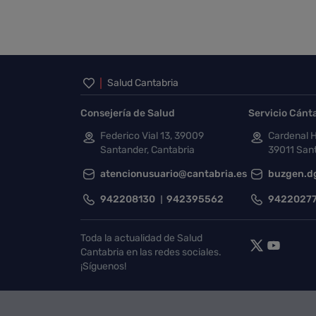
Inicio del pie de página
Salud Cantabria
Consejería de Salud
Servicio Cánt
Federico Vial 13, 39009
Cardenal H
Santander, Cantabria
39011 Sant
atencionusuario@cantabria.es
buzgen.d
942208130
942395562
9422027
Toda la actualidad de Salud
Cantabria en las redes sociales.
¡Síguenos!