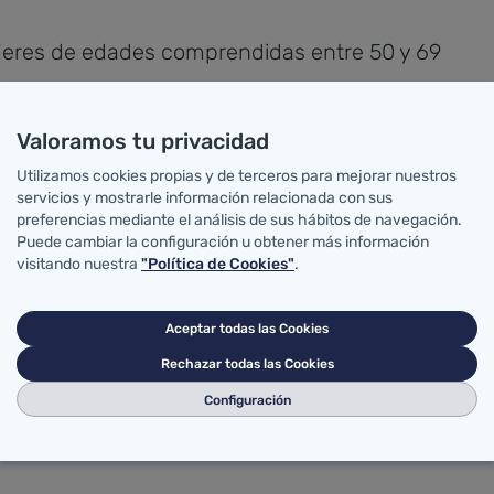
jeres de edades comprendidas entre 50 y 69
 en heces.
Valoramos tu privacidad
ños.
Utilizamos cookies propias y de terceros para mejorar nuestros
servicios y mostrarle información relacionada con sus
ersonas en las que la prueba de cribado
preferencias mediante el análisis de sus hábitos de navegación.
lonoscopia. La información y la preparación
Puede cambiar la configuración u obtener más información
édico de Atención Primaria en el centro de
visitando nuestra
"Política de Cookies"
.
Aceptar todas las Cookies
Rechazar todas las Cookies
Configuración