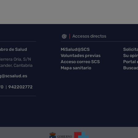
Accesos directos
abro de Salud
MiSalud@SCS
Solicit
Voluntades previas
Su opi
errera Oria, S/N
Acceso correo SCS
Portal
ander, Cantabria
Mapa sanitario
Buscad
g@scsalud.es
70
942202772