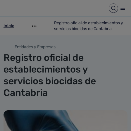
Registro oficial de estableci
Saltar al contenido principal
Abrir b
Abr
Registro oficial de establecimientos y
Inicio
ir-a inicio
Mostrar opciones del camino de migas
ir-a Registro oficial de establecimientos 
servicios biocidas de Cantabria
Entidades y Empresas
Registro oficial de
establecimientos y
servicios biocidas de
Cantabria