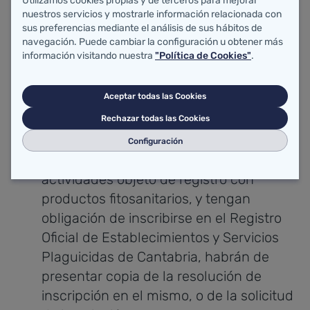
Utilizamos cookies propias y de terceros para mejorar
productos biocidas, así como del
nuestros servicios y mostrarle información relacionada con
responsable técnico, según la normativa
sus preferencias mediante el análisis de sus hábitos de
vigente. En el caso de los
navegación. Puede cambiar la configuración u obtener más
información visitando nuestra
"Política de Cookies"
.
establecimientos de fabricación,
formulación, etiquetado o envasado de
Aceptar todas las Cookies
biocidas, identificación del responsable
técnico.
Rechazar todas las Cookies
En el caso de los establecimientos o
Configuración
servicios que también lleven a cabo
actividades objeto de registro con
productos fitosanitarios, y tengan
obligación de inscribirse en el Registro
Oficial de Establecimientos y Servicios
Plaguicidas de Cantabria, habrán de
presentar copia de la resolución de
inscripción en el mismo, o de la solicitud