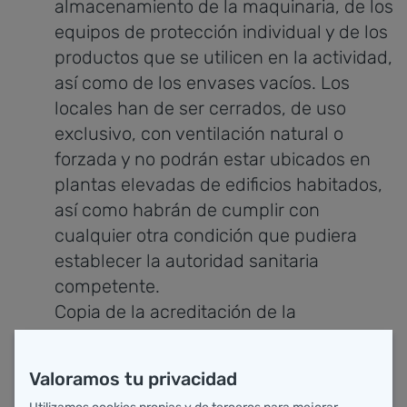
almacenamiento de la maquinaria, de los
equipos de protección individual y de los
productos que se utilicen en la actividad,
así como de los envases vacíos. Los
locales han de ser cerrados, de uso
exclusivo, con ventilación natural o
forzada y no podrán estar ubicados en
plantas elevadas de edificios habitados,
así como habrán de cumplir con
cualquier otra condición que pudiera
establecer la autoridad sanitaria
competente.
Copia de la acreditación de la
capacitación profesional del personal
que desarrolle actividades laborales
Valoramos tu privacidad
relacionadas con la aplicación de