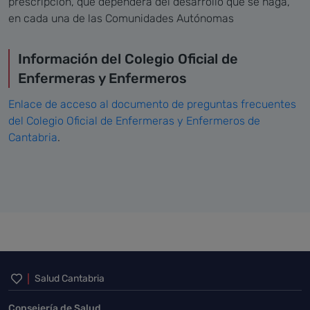
prescripción, que dependerá del desarrollo que se haga,
en cada una de las Comunidades Autónomas
Información del Colegio Oficial de
Enfermeras y Enfermeros
Enlace de acceso al documento de preguntas frecuentes
del Colegio Oficial de Enfermeras y Enfermeros de
Cantabria
.
Inicio del pie de página
Salud Cantabria
Consejería de Salud