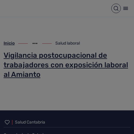
Salud laboral
Saltar al contenido principal
Abrir b
Abr
Inicio
Salud laboral
ir-a inicio
Mostrar opciones del camino de migas
ir-a Salud laboral
Vigilancia postocupacional de
trabajadores con exposición laboral
al Amianto
Inicio del pie de página
Salud Cantabria