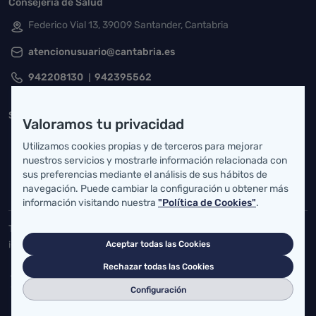
Consejería de Salud
Federico Vial 13, 39009 Santander, Cantabria
atencionusuario@cantabria.es
942208130
942395562
Servicio Cántabro de Salud
Valoramos tu privacidad
Cardenal Herrera Oria, S/N 39011 Santander, Cantabria
Utilizamos cookies propias y de terceros para mejorar
nuestros servicios y mostrarle información relacionada con
buzgen.dg@scsalud.es
sus preferencias mediante el análisis de sus hábitos de
navegación. Puede cambiar la configuración u obtener más
942202770
942202772
información visitando nuestra
"Política de Cookies"
.
Toda la actualidad de Salud Cantabria en las redes sociales.
¡Síguenos!
Aceptar todas las Cookies
Rechazar todas las Cookies
Configuración