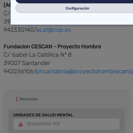
(ACAT)
Configuración
C/ Pintor Gutiérrez Solana nº 7
39011 Santander
942330140/
acat@cop.es
Fundacion CESCAN - Proyecto Hombre
C/ Isabel La Católica Nº 8
39007 Santander
942236106/
phcantabria@proyectohombrecanta
Recursos
UNIDADES DE SALUD MENTAL
DESCARGAR PDF