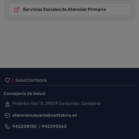
Servicios Sociales de Atención Primaria
Inicio del pie de página
Salud Cantabria
Consejería de Salud
Federico Vial 13, 39009 Santander, Cantabria
atencionusuario@cantabria.es
942208130
942395562