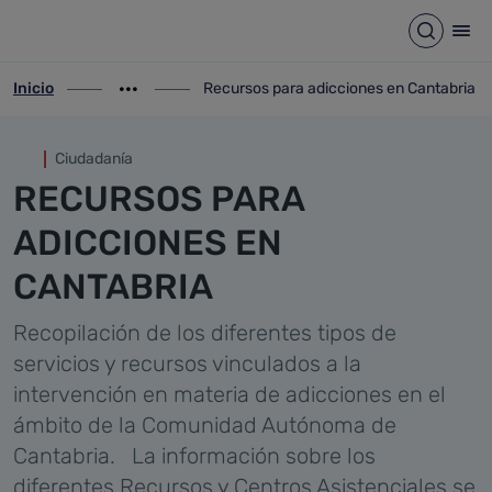
Recursos para adicciones en
Saltar al contenido principal
Abrir b
Abr
Inicio
Recursos para adicciones en Cantabria
ir-a inicio
Mostrar opciones del camino de migas
ir-a Recursos para adicciones en Cantabr
Ciudadanía
RECURSOS PARA
ADICCIONES EN
CANTABRIA
Recopilación de los diferentes tipos de
servicios y recursos vinculados a la
intervención en materia de adicciones en el
ámbito de la Comunidad Autónoma de
Cantabria.
La información sobre los
diferentes Recursos y Centros Asistenciales se