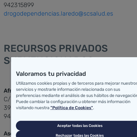
942315899
drogodependencias.laredo@scsalud.es
RECURSOS PRIVADOS
SUBVENCIONADOS
Valoramos tu privacidad
Utilizamos cookies propias y de terceros para mejorar nuestro
servicios y mostrarle información relacionada con sus
Afrontando Adicciones (AMAT)
preferencias mediante el análisis de sus hábitos de navegació
C/ General Castañeda Nº 6 - Bajo
Puede cambiar la configuración u obtener más información
39300 Torrelavega
visitando nuestra
"Política de Cookies"
.
942891242/
info@amattorrelavega.es
Aceptar todas las Cookies
Asociación Cántabra de Ayuda al Toxicómano
Rechazar todas las Cookies