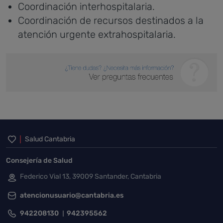
Coordinación interhospitalaria.
Coordinación de recursos destinados a la
atención urgente extrahospitalaria.
Inicio del pie de página
Salud Cantabria
Consejería de Salud
Federico Vial 13, 39009 Santander, Cantabria
atencionusuario@cantabria.es
942208130
942395562