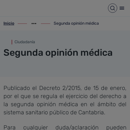
Segunda opinión médica
Saltar al contenido principal
Abrir b
Abr
Inicio
Segunda opinión médica
ir-a inicio
Mostrar opciones del camino de migas
ir-a Segunda opinión médica
Ciudadanía
Segunda opinión médica
Publicado el Decreto 2/2015, de 15 de enero,
por el que se regula el ejercicio del derecho a
la segunda opinión médica en el ámbito del
sistema sanitario público de Cantabria.
Para cualquier duda/aclaración pueden