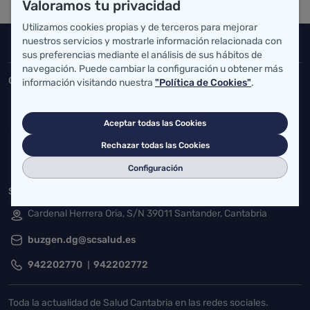
Valoramos tu privacidad
Utilizamos cookies propias y de terceros para mejorar
nuestros servicios y mostrarle información relacionada con
Inicio del pie de página
Salud Cantabria
sus preferencias mediante el análisis de sus hábitos de
navegación. Puede cambiar la configuración u obtener más
Consejería de Salud
información visitando nuestra
"Política de Cookies"
.
Federico Vial 13, 39009 Santander, Cantabria
Aceptar todas las Cookies
atencionusuario@cantabria.es
Rechazar todas las Cookies
942208130
942395562
Configuración
Servicio Cántabro de Salud
Cardenal Herrera Oria, S/N 39011 Santander, Cantabria
buzgen.dg@scsalud.es
942202770
942202772
Toda la actualidad de Salud Cantabria en las redes sociales.