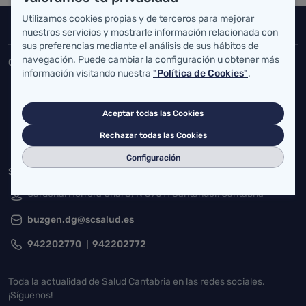
Utilizamos cookies propias y de terceros para mejorar
Inicio del pie de página
nuestros servicios y mostrarle información relacionada con
Salud Cantabria
sus preferencias mediante el análisis de sus hábitos de
navegación. Puede cambiar la configuración u obtener más
Consejería de Salud
información visitando nuestra
"Política de Cookies"
.
Federico Vial 13, 39009 Santander, Cantabria
atencionusuario@cantabria.es
Aceptar todas las Cookies
942208130
942395562
Rechazar todas las Cookies
Configuración
Servicio Cántabro de Salud
Cardenal Herrera Oria, S/N 39011 Santander, Cantabria
buzgen.dg@scsalud.es
942202770
942202772
Toda la actualidad de Salud Cantabria en las redes sociales.
¡Síguenos!