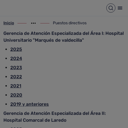
Puestos directivos
Saltar al contenido principal
Abrir b
Abr
Inicio
Puestos directivos
ir-a inicio
Mostrar opciones del camino de migas
ir-a Puestos directivos
Gerencia de Atención Especializada del Área I: Hospital
Universitario "Marqués de valdecilla"
2025
2024
2023
2022
2021
2020
2019 y anteriores
Gerencia de Atención Especializada del Área II:
Hospital Comarcal de Laredo