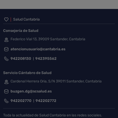
Inicio del pie de página
Salud Cantabria
Consejería de Salud
Federico Vial 13, 39009 Santander, Cantabria
atencionusuario@cantabria.es
942208130
942395562
Servicio Cántabro de Salud
Cardenal Herrera Oria, S/N 39011 Santander, Cantabria
buzgen.dg@scsalud.es
942202770
942202772
Toda la actualidad de Salud Cantabria en las redes sociales.