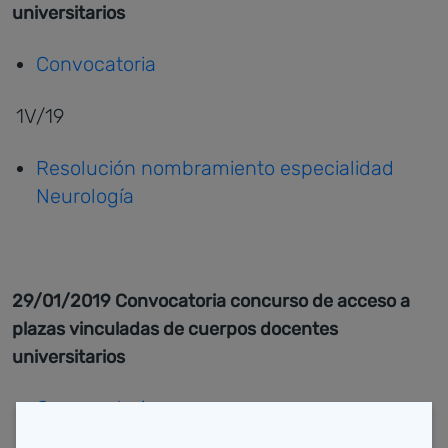
universitarios
Convocatoria
1V/19
Resolución nombramiento especialidad
Neurología
29/01/2019 Convocatoria concurso de acceso a
plazas vinculadas de cuerpos docentes
universitarios
Convocatoria
Corrección errores