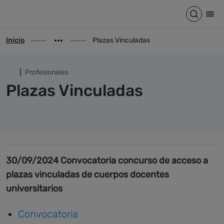
Plazas Vinculadas
Saltar al contenido principal
Abrir b
Abr
Inicio
Plazas Vinculadas
ir-a inicio
Mostrar opciones del camino de migas
ir-a Plazas Vinculadas
Profesionales
Plazas Vinculadas
30/09/2024 Convocatoria concurso de acceso a
plazas vinculadas de cuerpos docentes
universitarios
Convocatoria