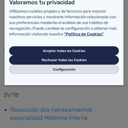
Valoramos tu privacidad
1V/18
Utilizamos cookies propias y de terceros para mejorar
nuestros servicios y mostrarle información relacionada con
sus preferencias mediante el análisis de sus hábitos de
Resolución nombramiento especialidad
navegación. Puede cambiar la configuración u obtener más
Anatomía Patológica
información visitando nuestra
"Política de Cookies"
.
2V/18
Aceptar todas las Cookies
Rechazar todas las Cookies
Resolución dos nombramientos
Configuración
especialidad Cirugía General y Aparato
Digestivo
3V/18
Resolución dos nombramientos
especialidad Medicina Interna