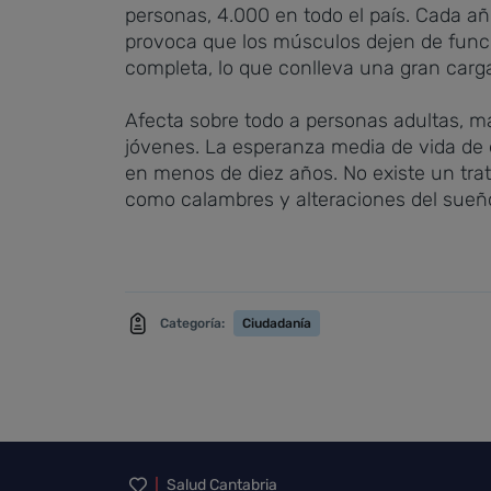
personas, 4.000 en todo el país. Cada 
provoca que los músculos dejen de funcio
completa, lo que conlleva una gran carg
Afecta sobre todo a personas adultas, 
jóvenes. La esperanza media de vida de e
en menos de diez años. No existe un tra
como calambres y alteraciones del sueño
Categoría:
Ciudadanía
Inicio del pie de página
Salud Cantabria