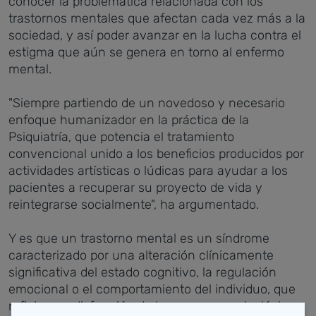
conocer la problemática relacionada con los
trastornos mentales que afectan cada vez más a la
sociedad, y así poder avanzar
en la lucha contra el
estigma que aún se genera en torno al enfermo
mental.
"Siempre partiendo de un novedoso y necesario
enfoque humanizador en la práctica de la
Psiquiatría, que potencia el tratamiento
convencional unido a los beneficios producidos por
actividades artísticas o lúdicas para ayudar a los
pacientes a recuperar su proyecto de vida y
reintegrarse socialmente", ha argumentado.
Y es que un trastorno mental es un síndrome
caracterizado por una alteración clínicamente
significativa del estado cognitivo, la regulación
emocional o el comportamiento del individuo, que
refleja una disfunción de los procesos psicológicos,