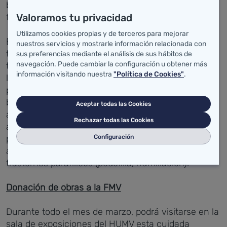
biológicos o del desarrollo que subyacen en su
Valoramos tu privacidad
funcionamiento mental.
Utilizamos cookies propias y de terceros para mejorar
En esta exposición se encuentran reflejados el
nuestros servicios y mostrarle información relacionada con
trastorno del espectro autista, la esquizofrenia, el
sus preferencias mediante el análisis de sus hábitos de
navegación. Puede cambiar la configuración u obtener más
trastorno bipolar, los depresivos, los de ansiedad y
información visitando nuestra
"Política de Cookies"
.
las fobias, el trastorno obsesivo-compulsivo, los
provocados por la conducta alimentaria (anorexia,
bulimia...), los relacionados con las sustancias y
Aceptar todas las Cookies
adictivos (problemas asociados al uso excesivo de
Rechazar todas las Cookies
alcohol, cafeína, tabaco o drogas) o los generados
Configuración
por adicciones sin sustancia, como el juego de
apuestas o el excesivo uso de videojuegos, o los
trastornos parafílicos (pedofilia, humillación).
Donación de obras a la FMV
D
urante todo el mes de marzo, podrá visitarse en la
sala de exposiciones del HUMV esta cuidada