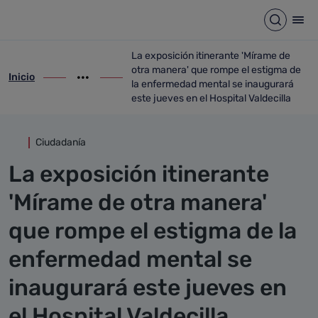
Detalle noticia
Saltar al contenido principal
Abrir b
Abr
La exposición itinerante 'Mírame de
otra manera' que rompe el estigma de
Inicio
ir-a inicio
Mostrar opciones del camino de migas
ir-a La exposición itinerante 'Mírame de
la enfermedad mental se inaugurará
este jueves en el Hospital Valdecilla
Ciudadanía
La exposición itinerante
'Mírame de otra manera'
que rompe el estigma de la
enfermedad mental se
inaugurará este jueves en
el Hospital Valdecilla