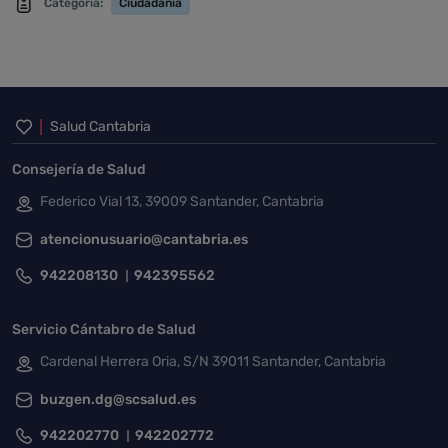
Categoría:
Ciudadanía
Inicio del pie de página
Salud Cantabria
Consejería de Salud
Federico Vial 13, 39009 Santander, Cantabria
atencionusuario@cantabria.es
942208130
942395562
Servicio Cántabro de Salud
Cardenal Herrera Oria, S/N 39011 Santander, Cantabria
buzgen.dg@scsalud.es
942202770
942202772