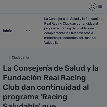
Detalle noticia
Saltar al contenido principal
Abrir b
Abr
La Consejería de Salud y la Fundación
Real Racing Club dan continuidad al
programa 'Racing Saludable' que
Inicio
ir-a inicio
Mostrar opciones del camino de migas
ir-a La Consejería de Salud y la Fundaci
complementa los tratamientos a
menores procedentes del Hospital
Valdecilla
Ciudadanía
La Consejería de Salud y la
Fundación Real Racing
Club dan continuidad al
programa 'Racing
Saludable' que