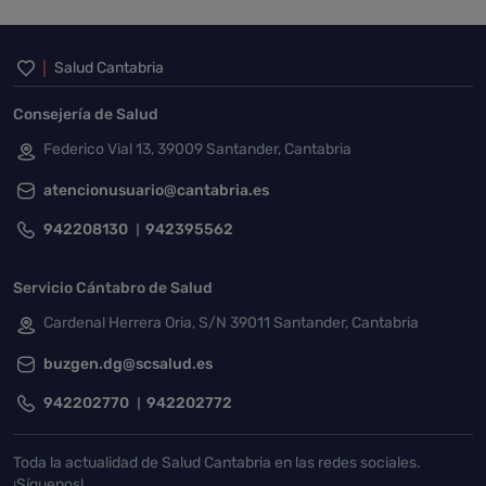
Inicio del pie de página
Salud Cantabria
Consejería de Salud
Federico Vial 13, 39009 Santander, Cantabria
atencionusuario@cantabria.es
942208130
942395562
Servicio Cántabro de Salud
Cardenal Herrera Oria, S/N 39011 Santander, Cantabria
buzgen.dg@scsalud.es
942202770
942202772
Toda la actualidad de Salud Cantabria en las redes sociales.
¡Síguenos!