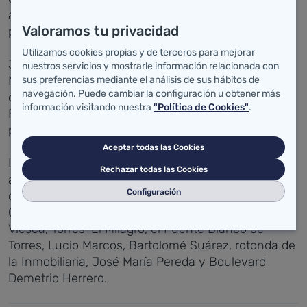
acompañamiento que llevan a cabo con los
Valoramos tu privacidad
pacientes y sus familias.
Utilizamos cookies propias y de terceros para mejorar
Junto a la consejera, en el recorrido de esta X
nuestros servicios y mostrarle información relacionada con
Marcha contra el Cáncer han participado, entre
sus preferencias mediante el análisis de sus hábitos de
navegación. Puede cambiar la configuración u obtener más
otros, la directora general de Inclusión Social,
información visitando nuestra
"Política de Cookies"
.
Familias e Igualdad, Tamara González, y la
presidenta de la AECC en Torrelavega, Ana Barca.
Aceptar todas las Cookies
La marcha, con una distancia de 6,5 kilómetros
Rechazar todas las Cookies
apta para todos los públicos, ha recorrido diversas
Configuración
calles de Torrelavega, como la Avenida de España,
Cicero Arteche, Carlos Pondal, El Malecón, La
Viesca, Torres-El Milagro, el Puente Blanco de
Torres, Lucio Marcos, Bartolomé Suárez, rotonda de
la Inmobiliaria, José María Pereda y Boulevard
Demetrio Herrero.