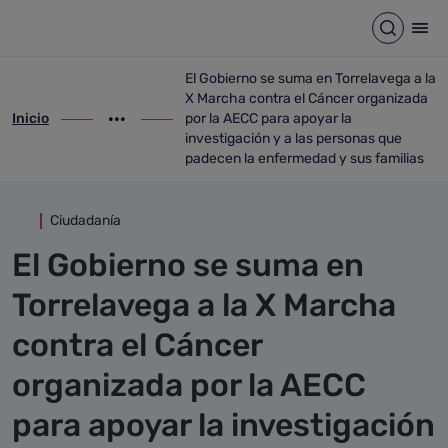
Detalle noticia
Saltar al contenido principal
Abrir b
Abr
El Gobierno se suma en Torrelavega a la
X Marcha contra el Cáncer organizada
Inicio
por la AECC para apoyar la
ir-a inicio
Mostrar opciones del camino de migas
ir-a El Gobierno se suma en Torrelavega 
investigación y a las personas que
padecen la enfermedad y sus familias
Ciudadanía
El Gobierno se suma en
Torrelavega a la X Marcha
contra el Cáncer
organizada por la AECC
para apoyar la investigación