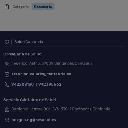
Categoría:
Ciudadanía
Inicio del pie de página
Salud Cantabria
Consejería de Salud
Federico Vial 13, 39009 Santander, Cantabria
atencionusuario@cantabria.es
942208130
942395562
Servicio Cántabro de Salud
Cardenal Herrera Oria, S/N 39011 Santander, Cantabria
buzgen.dg@scsalud.es