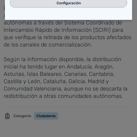
Configuración
Dicha información ha sido trasladada a las
autoridades competentes de las comunidades
autónomas a través del Sistema Coordinado de
Intercambio Rápido de Información (SCIRI) para
que verifique la retirada de los productos afectados
de los canales de comercialización.
Según la información disponible, la distribución
inicial ha tenido lugar en Andalucía, Aragón,
Asturias, Islas Baleares, Canarias, Cantabria,
Castilla y León, Cataluña, Galicia, Madrid y
Comunidad Valenciana, aunque no se descarta la
redistribución a otras comunidades autónomas.
Categoría:
Ciudadanía