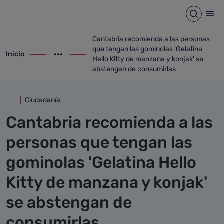
Detalle noticia
Saltar al contenido principal
Abrir b
Abr
Cantabria recomienda a las personas
que tengan las gominolas 'Gelatina
Inicio
ir-a inicio
Mostrar opciones del camino de migas
ir-a Cantabria recomienda a las personas
Hello Kitty de manzana y konjak' se
abstengan de consumirlas
Ciudadanía
Cantabria recomienda a las
personas que tengan las
gominolas 'Gelatina Hello
Kitty de manzana y konjak'
se abstengan de
consumirlas