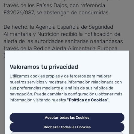
través de los Países Bajos, con referencia
ES2026/087, se abstengan de consumirlas.
De hecho, la Agencia Española de Seguridad
Alimentaria y Nutrición recibió la notificación de
alerta de las autoridades sanitarias neerlandesas
través de la Red de Alerta Alimentaria Europea
(RASFF), relativa al siguiente producto:
Valoramos tu privacidad
Nombre: Gelatina Hello Kitty de manzana y
Utilizamos cookies propias y de terceros para mejorar
konjak
nuestros servicios y mostrarle información relacionada con
Nombre de marca: Sanrio
sus preferencias mediante el análisis de sus hábitos de
Aspecto del producto: bolsa de plástico que
navegación. Puede cambiar la configuración u obtener más
contiene sobres individuales.
información visitando nuestra
"Política de Cookies"
.
Fecha de consumo preferente: 11-06-2026
Peso de unidad: 150 g
Aceptar todas las Cookies
Temperatura: ambiente
Rechazar todas las Cookies