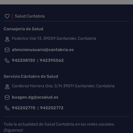
Inicio del pie de página
Salud Cantabria
Consejería de Salud
Federico Vial 13, 39009 Santander, Cantabria
atencionusuario@cantabria.es
942208130
942395562
Servicio Cántabro de Salud
Cardenal Herrera Oria, S/N 39011 Santander, Cantabria
buzgen.dg@scsalud.es
942202770
942202772
Toda la actualidad de Salud Cantabria en las redes sociales.
¡Síguenos!