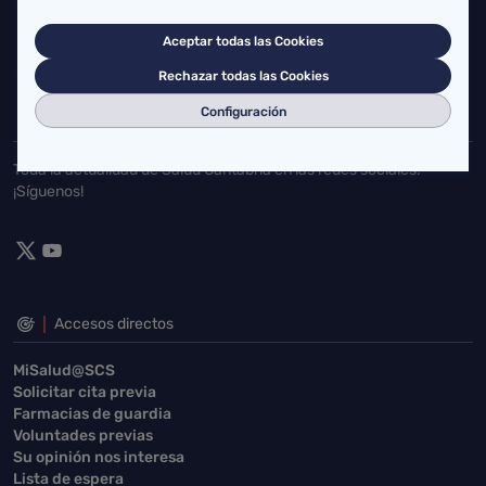
Cardenal Herrera Oria, S/N 39011 Santander, Cantabria
Aceptar todas las Cookies
buzgen.dg@scsalud.es
Rechazar todas las Cookies
942202770
942202772
Configuración
Toda la actualidad de Salud Cantabria en las redes sociales.
¡Síguenos!
Accesos directos
MiSalud@SCS
Solicitar cita previa
Farmacias de guardia
Voluntades previas
Su opinión nos interesa
Lista de espera