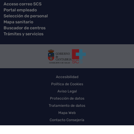
Acceso correo SCS
Portal empleado
Selección de personal
Mapa sanitario
Buscador de centros
Trámites y servicios
Accesibilidad
Política de Cookies
Aviso Legal
Protección de datos
Tratamiento de datos
Mapa Web
Contacto Consejería
Contacto SCS