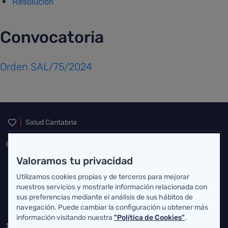
Resolución
Convocatoria
Orden SAL/75/2024
Inicio del pie de página
Salud Cantabria
Consejería de Salud
Valoramos tu privacidad
Federico Vial 13, 39009 Santander, Cantabria
Utilizamos cookies propias y de terceros para mejorar
atencionusuario@cantabria.es
nuestros servicios y mostrarle información relacionada con
sus preferencias mediante el análisis de sus hábitos de
942208130
942395562
navegación. Puede cambiar la configuración u obtener más
información visitando nuestra
"Política de Cookies"
.
Servicio Cántabro de Salud