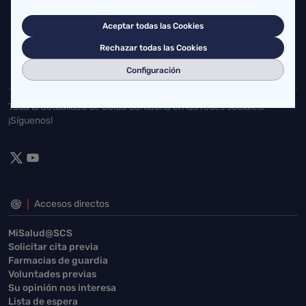
Cardenal Herrera Oria, S/N 39011 Santander, Cantabria
Aceptar todas las Cookies
buzgen.dg@scsalud.es
Rechazar todas las Cookies
942202770
942202772
Configuración
Toda la actualidad de Salud Cantabria en las redes sociales.
¡Síguenos!
Accesos directos
MiSalud@SCS
Solicitar cita previa
Farmacias de guardia
Voluntades previas
Su opinión nos interesa
Lista de espera