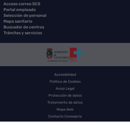
Acceso correo SCS
Portal empleado
Selección de personal
Mapa sanitario
Buscador de centros
Trámites y servicios
Accesibilidad
Política de Cookies
Aviso Legal
Protección de datos
Tratamiento de datos
Mapa Web
Contacto Consejería
Contacto SCS