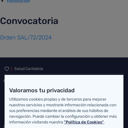
Resolución
Convocatoria
Orden SAL/72/2024
Inicio del pie de página
Salud Cantabria
Consejería de Salud
Valoramos tu privacidad
Federico Vial 13, 39009 Santander, Cantabria
Utilizamos cookies propias y de terceros para mejorar
atencionusuario@cantabria.es
nuestros servicios y mostrarle información relacionada con
sus preferencias mediante el análisis de sus hábitos de
942208130
942395562
navegación. Puede cambiar la configuración u obtener más
información visitando nuestra
"Política de Cookies"
.
Servicio Cántabro de Salud