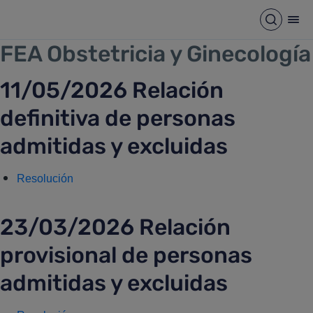
FEA OBSTETRICIA Y GINECO
Saltar al contenido principal
Abrir b
Abr
FEA Obstetricia y Ginecología
11/05/2026 Relación
definitiva de personas
admitidas y excluidas
Resolución
23/03/2026 Relación
provisional de personas
admitidas y excluidas