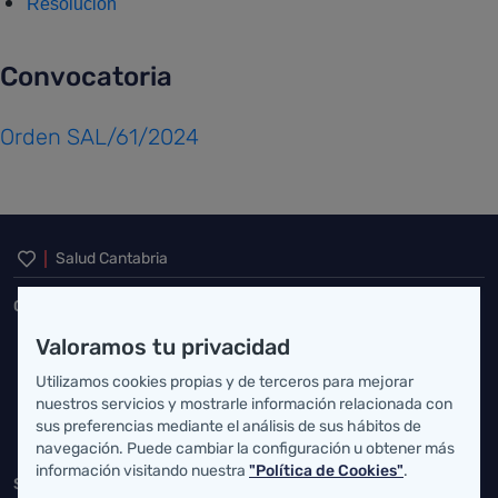
Resolución
Convocatoria
Orden SAL/61/2024
Inicio del pie de página
Salud Cantabria
Consejería de Salud
Federico Vial 13, 39009 Santander, Cantabria
Valoramos tu privacidad
Utilizamos cookies propias y de terceros para mejorar
atencionusuario@cantabria.es
nuestros servicios y mostrarle información relacionada con
942208130
942395562
sus preferencias mediante el análisis de sus hábitos de
navegación. Puede cambiar la configuración u obtener más
información visitando nuestra
"Política de Cookies"
.
Servicio Cántabro de Salud