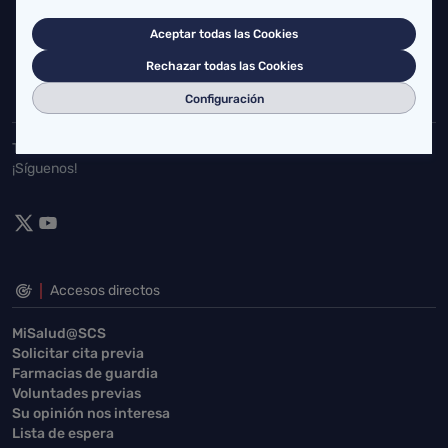
Cardenal Herrera Oria, S/N 39011 Santander, Cantabria
Aceptar todas las Cookies
buzgen.dg@scsalud.es
Rechazar todas las Cookies
942202770
942202772
Configuración
Toda la actualidad de Salud Cantabria en las redes sociales.
¡Síguenos!
Accesos directos
MiSalud@SCS
Solicitar cita previa
Farmacias de guardia
Voluntades previas
Su opinión nos interesa
Lista de espera