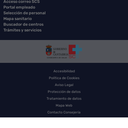
Acceso correo SCS
Portal empleado
Selección de personal
Mapa sanitario
Buscador de centros
Trámites y servicios
Accesibilidad
Política de Cookies
Aviso Legal
Protección de datos
Tratamiento de datos
Mapa Web
Contacto Consejería
Contacto SCS
Sello electrónico