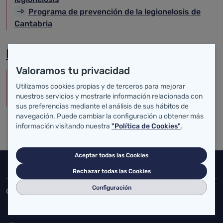
Programa de prevención de la legionelosis de
Cantabria
Biocidas
Valoramos tu privacidad
Registro oficial de establecimientos y servicios
Utilizamos cookies propias y de terceros para mejorar
biocidas de Cantabria
nuestros servicios y mostrarle información relacionada con
Formación de aplicadores de biocidas
sus preferencias mediante el análisis de sus hábitos de
navegación. Puede cambiar la configuración u obtener más
información visitando nuestra
"Política de Cookies"
.
Aceptar todas las Cookies
Inicio del pie de página
Salud Cantabria
Rechazar todas las Cookies
Configuración
Consejería de Salud
Federico Vial 13, 39009 Santander, Cantabria