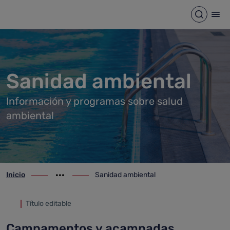
Sanidad ambiental
Saltar al contenido principal
Abrir b
Abr
Sanidad ambiental
Información y programas sobre salud
ambiental
Inicio
Sanidad ambiental
ir-a inicio
Mostrar opciones del camino de migas
ir-a Sanidad ambiental
Título editable
Campamentos y acampadas