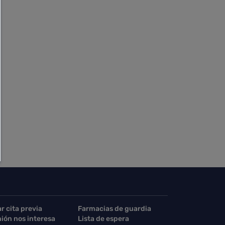
ar cita previa
Farmacias de guardia
nión nos interesa
Lista de espera