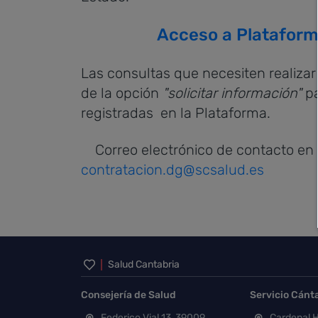
Acceso a Plataform
Las consultas que necesiten realizar 
de la opción
"solicitar información"
pa
registradas en la Plataforma.
Correo electrónico de contacto en 
contratacion.dg@scsalud.es
Inicio del pie de página
Salud Cantabria
Consejería de Salud
Servicio Cánt
Federico Vial 13, 39009
Cardenal H