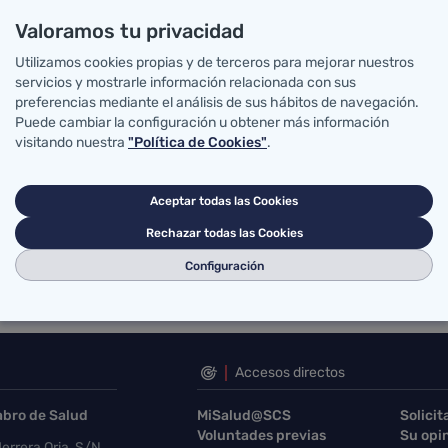
Valoramos tu privacidad
a de Contratación del Estado
Utilizamos cookies propias y de terceros para mejorar nuestros
servicios y mostrarle información relacionada con sus
los licitadores deberán realizarlas a través
preferencias mediante el análisis de sus hábitos de navegación.
Puede cambiar la configuración u obtener más información
ra aquellas empresas que estén
visitando nuestra
"Política de Cookies"
.
Aceptar todas las Cookies
caso de incidencia:
Rechazar todas las Cookies
Configuración
Accesos directos
abro de Salud
MiSalud@SCS
Solicit
Voluntades previas
Su opi
errera Oria, S/N