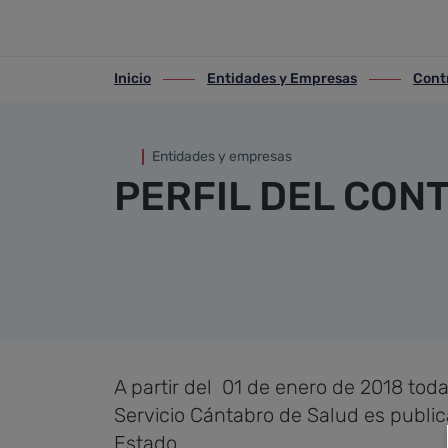
Acceso contratos
Saltar al contenido principal
Inicio
Entidades y Empresas
Cont
ir-a inicio
ir-a Entidades y Empresas
ir-a Contrat
Entidades y empresas
PERFIL DEL CON
A partir del 01 de enero de 2018 toda 
Servicio Cántabro de Salud es public
Estado.