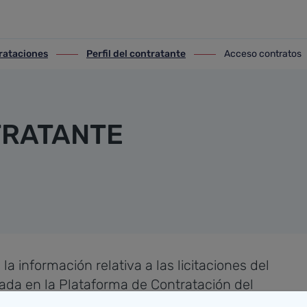
rataciones
Perfil del contratante
Acceso contratos
aciones
ir-a Perfil del contratante
ir-a Acceso contratos
TRATANTE
la información relativa a las licitaciones del
ada en la Plataforma de Contratación del